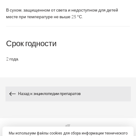
лет 1
Суточная доза
1 табл.
табл.,
1 таблет
В сухом, защищенном от света и недоступном для детей
дети с 11
месте при температуре не выше 25 °С.
лет 2 табл
Курс
1 месяц
1 месяц
не указа
Срок годности
24
2 года.
Срок годности
2 года
2 года
месяца
дети 7
Возрастная
дети с 5
дети 4-
до 14
категория
лет
лет
лет
Назад к энциклопедии препаратов
Состав
-
-
-
-
0,3
0,8
Витамин А, мг
Мы используем файлы cookies для сбора информации технического
0,44
0,45
1,4
Витамин В1, мг