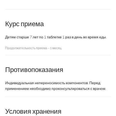
ВМК для
детей 7-
Супрадин
Курс приема
Мультит
Название
14 лет от
Кидс
Юнио
А до
Юниор
Цинка
Детям старше 7 лет по 1 таблетке 1 раз в день во время еды.
Производитель
ВТФ
Байер
Феррос
Продолжительность приема – 1 месяц.
Страна
Россия
Франция
Дания
производства
Противопоказания
Регистрация
БАД
БАД
БАД
Индивидуальная непереносимость компонентов. Перед
применением необходимо проконсультироваться с врачом.
Форма
Таблетки
Таблетки
Таблет
выпуска
Условия хранения
дети 5-11