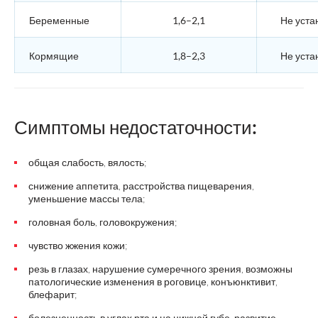
Беременные
1,6–2,1
Не уста
Кормящие
1,8–2,3
Не уста
Симптомы недостаточности:
общая слабость, вялость;
снижение аппетита, расстройства пищеварения,
уменьшение массы тела;
головная боль, головокружения;
чувство жжения кожи;
резь в глазах, нарушение сумеречного зрения, возможны
патологические изменения в роговице, конъюнктивит,
блефарит;
болезненность в углах рта и на нижней губе, развитие