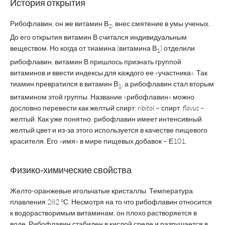
История открытия
Рибофлавин, он же витамин В
, внес смятение в умы ученых.
2
До его открытия витамин В считался индивидуальным
веществом. Но когда от тиамина (витамина В
) отделили
1
рибофлавин, витамин В пришлось признать группой
витаминов и ввести индексы для каждого ее «участника». Так
тиамин превратился в витамин В
, а рибофлавин стал вторым
1
витамином этой группы. Название «рибофлавин» можно
дословно перевести как желтый спирт:
ribitol
– спирт,
flavus
–
желтый. Как уже понятно, рибофлавин имеет интенсивный
желтый цвет и из-за этого используется в качестве пищевого
красителя. Его «имя» в мире пищевых добавок – Е101.
Физико-химические свойства
Желто-оранжевые игольчатые кристаллы. Температура
плавления 282 ºС. Несмотря на то что рибофлавин относится
к водорастворимым витаминам, он плохо растворяется в
воде. Рибофлавин стабилен в кислой среде и разрушается в