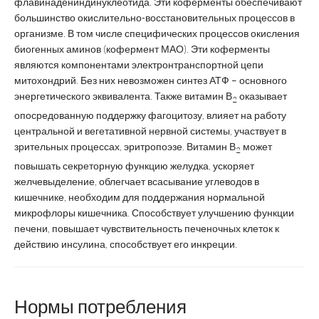
флавинадениндинуклеотида. Эти коферменты обеспечивают
большинство окислительно-восстановительных процессов в
организме. В том числе специфических процессов окисления
биогенных аминов (кофермент МАО). Эти коферменты
являются компонентами электронтранспортной цепи
митохондрий. Без них невозможен синтез АТФ – основного
энергетического эквивалента. Также витамин В
оказывает
2
опосредованную поддержку фагоцитозу, влияет на работу
центральной и вегетативной нервной системы, участвует в
зрительных процессах, эритропоэзе. Витамин В
может
2
повышать секреторную функцию желудка, ускоряет
желчевыделение, облегчает всасывание углеводов в
кишечнике, необходим для поддержания нормальной
микрофлоры кишечника. Способствует улучшению функции
печени, повышает чувствительность печеночных клеток к
действию инсулина, способствует его инкреции.
Нормы потребления