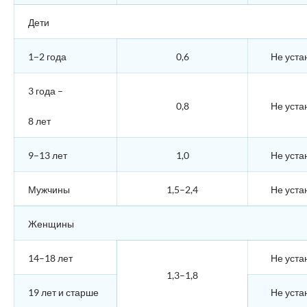
Дети
1−2 года
0,6
Не уста
3 года –
0,8
Не уста
8 лет
9–13 лет
1,0
Не уста
Мужчины
1,5–2,4
Не уста
Женщины
14–18 лет
Не уста
1,3–1,8
19 лет и старше
Не уста