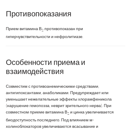
Противопоказания
Прием витамина В
противопоказан при
2
гиперчувствительности и нефролитиазе.
Особенности приема и
взаимодействия
Совместим с противоанемическими средствами,
антигипоксантами, анаболиками. Предупреждает или
уменьшает нежелательные эффекты хлорамфеникола
(нарушение гемопоэза, неврит зрительного нерва). При
совместном приеме витамина В
и цинка увеличивается
2
биодоступность последнего. Под влиянием м-
холиноблокаторов увеличиваются всасывание и