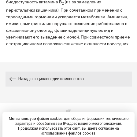
биодоступность витамина В
(из-за замедления
2
перистальтики кишечника). При сочетанном применении с
тиреоидными гормонами ускоряется метаболизм. Аминазин,
имизин, амитриптилин нарушают включение рибофлавина в
флавинмононуклеотид, флавинадениндинуклеотид и
увеличивают его выведение с мочой. При совместном приеме
с тетрациклинами возможно снижение активности последних.
Назад к энциклопедии компонентов
Мы используем файлы cookies для сбора информации технического
© 2026, ETM - портал
характера и обрабатываем IP-адрес вашего местоположения.
Политика обработки персональных данных
Продолжая использовать этот сайт, вы даете согласие на
использование файлов cookies.