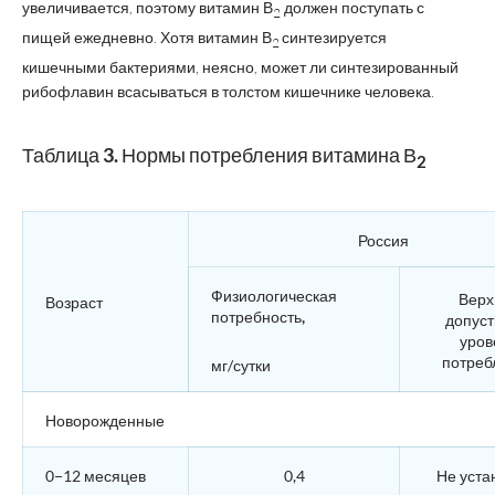
увеличивается, поэтому витамин В
должен поступать с
2
пищей ежедневно. Хотя витамин В
синтезируется
2
кишечными бактериями, неясно, может ли синтезированный
рибофлавин всасываться в толстом кишечнике человека.
Таблица 3. Нормы потребления витамина В
2
Россия
Физиологическая
Верх
Возраст
потребность,
допус
уров
потреб
мг/сутки
Новорожденные
0−12 месяцев
0,4
Не уста