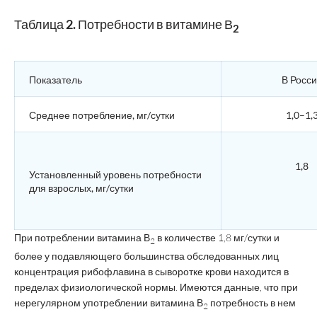
Таблица 2. Потребности в витамине В
2
Показатель
В Росс
Среднее потребление, мг/сутки
1,0–1,
1,8
Установленный уровень потребности
для взрослых, мг/сутки
При потреблении витамина В
в количестве 1,8 мг/сутки и
2
более у подавляющего большинства обследованных лиц
концентрация рибофлавина в сыворотке крови находится в
пределах физиологической нормы. Имеются данные, что при
нерегулярном употреблении витамина В
потребность в нем
2