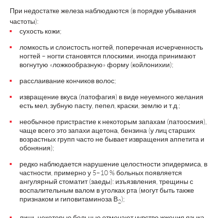
При недостатке железа наблюдаются (в порядке убывания
частоты):
сухость кожи;
ломкость и слоистость ногтей, поперечная исчерченность
ногтей – ногти становятся плоскими, иногда принимают
вогнутую «ложкообразную» форму (койлонихии);
расслаивание кончиков волос;
извращение вкуса (патофагия) в виде неуемного желания
есть мел, зубную пасту, пепел, краски, землю и т.д.;
необычное пристрастие к некоторым запахам (патоосмия),
чаще всего это запахи ацетона, бензина (у лиц старших
возрастных групп часто не бывает извращения аппетита и
обоняния);
редко наблюдается нарушение целостности эпидермиса, в
частности, примерно у 5–10 % больных появляется
ангулярный стоматит (заеды): изъязвления, трещины с
воспалительным валом в уголках рта (могут быть также
признаком и гиповитаминоза В
);
2
лишь некоторые больные отмечают чувство жжения языка,