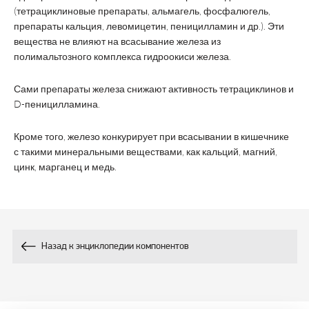
(тетрациклиновые препараты, альмагель, фосфалюгель,
препараты кальция, левомицетин, пеницилламин и др.). Эти
вещества не влияют на всасывание железа из
полимальтозного комплекса гидроокиси железа.
Сами препараты железа снижают активность тетрациклинов и
D-пеницилламина.
Кроме того, железо конкурирует при всасывании в кишечнике
с такими минеральными веществами, как кальций, магний,
цинк, марганец и медь.
Назад к энциклопедии компонентов