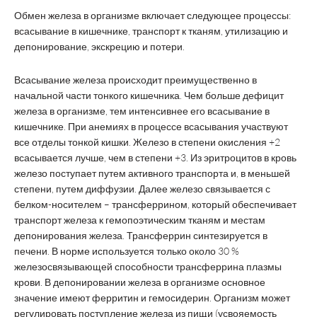
Обмен железа в организме включает следующее процессы:
всасывание в кишечнике, транспорт к тканям, утилизацию и
депонирование, экскрецию и потери.
Всасывание железа происходит преимущественно в
начальной части тонкого кишечника. Чем больше дефицит
железа в организме, тем интенсивнее его всасывание в
кишечнике. При анемиях в процессе всасывания участвуют
все отделы тонкой кишки. Железо в степени окисления +2
всасывается лучше, чем в степени +3. Из эритроцитов в кровь
железо поступает путем активного транспорта и, в меньшей
степени, путем диффузии. Далее железо связывается с
белком-носителем – трансферрином, который обеспечивает
транспорт железа к гемопоэтическим тканям и местам
депонирования железа. Трансферрин синтезируется в
печени. В норме используется только около 30 %
железосвязывающей способности трансферрина плазмы
крови. В депонировании железа в организме основное
значение имеют ферритин и гемосидерин. Организм может
регулировать поступление железа из пищи (усвояемость