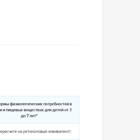
ормы физиологических потребностей в
и и пищевых веществах для детей от 3
до 7 лет*
 пересчете на ретиноловый эквивалент)