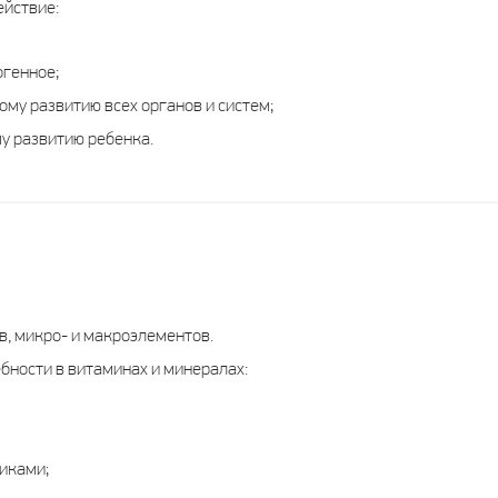
йствие:
генное;
ому развитию всех органов и систем;
у развитию ребенка.
, микро- и макроэлементов.
ности в витаминах и минералах:
иками;