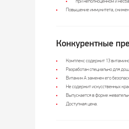
при неполноценном и несб
Повышение иммунитета, снижени
Конкурентные пр
Комплекс содержит 13 витамино
Разработан специально для дош
Витамин А заменен его безопас
Не содержит искусственных кра
Выпускается в форме жевательн
Доступная цена.