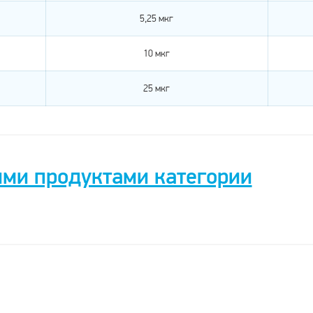
5,25 мкг
10 мкг
25 мкг
ими продуктами категории
Пиковит
Мультитабс
Мультитабс
Мультитабс
/
Пи
Малыш
Малыш
Юниор
Пиковит
Кальций +
Д