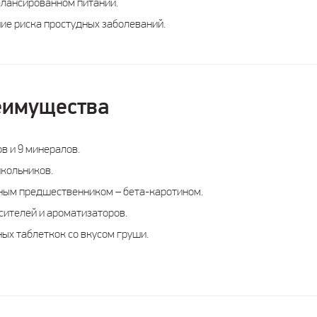
алансированном питании.
е риска простудных заболеваний.
еимущества
в и 9 минералов.
кольников.
ным предшественником – бета-каротином.
сителей и ароматизаторов.
ых таблеткок со вкусом груши.