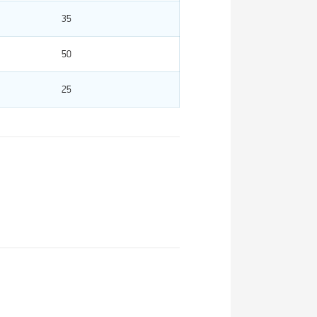
35
50
25
Компливит
Центрум
ковит
Центрум
Витрум
Актив
детский
Плюс
детский
Бэби
жевательный
ПРО