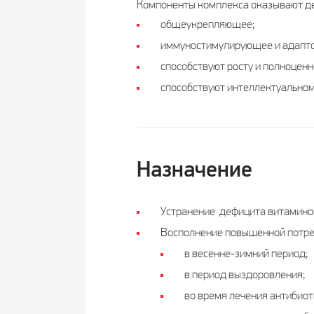
Компоненты комплекса оказывают де
общеукрепляющее;
иммуностимулирующее и адапто
способствуют росту и полноценн
способствуют интеллектуальном
Назначение
Устранение дефицита витаминов
Восполнение повышенной потреб
в весенне-зимний период;
в период выздоровления;
во время лечения антибиот