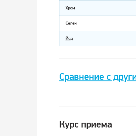
Хром
Селен
Йод
Сравнение с друг
ВМК для
детей 3-
Название
7 лет от
А до
Курс приема
Цинка