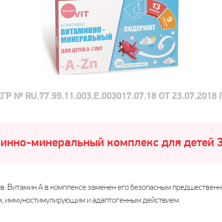
СГР № RU.77.99.11.003.Е.003017.07.18 ОТ 23.07.2018 Г
инно-минеральный комплекс для детей 3
ов. Витамин А в комплексе заменен его безопасным предшествен
, иммуностимулирующим и адаптогенным действием.