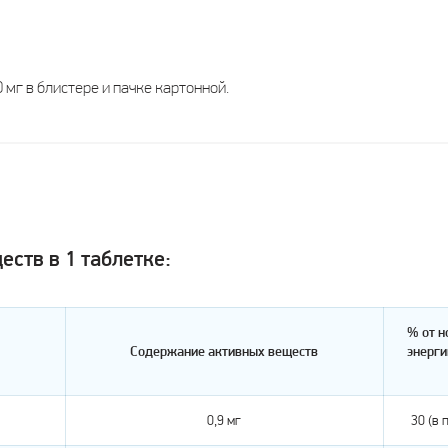
мг в блистере и пачке картонной.
ств в 1 таблетке:
% от н
Содержание активных веществ
энерги
0,9 мг
30 (в