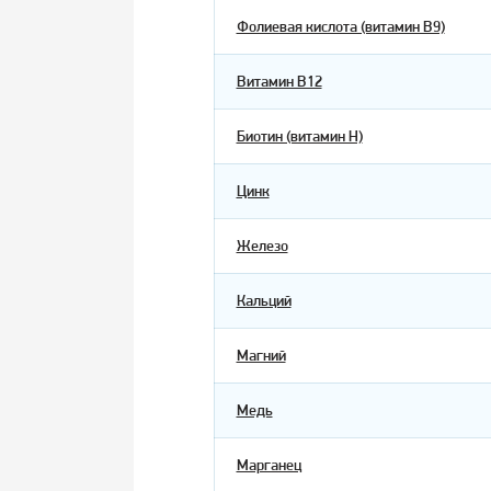
Фолиевая кислота (витамин В9)
Витамин В12
Биотин (витамин Н)
Цинк
Железо
Кальций
Магний
Медь
Марганец