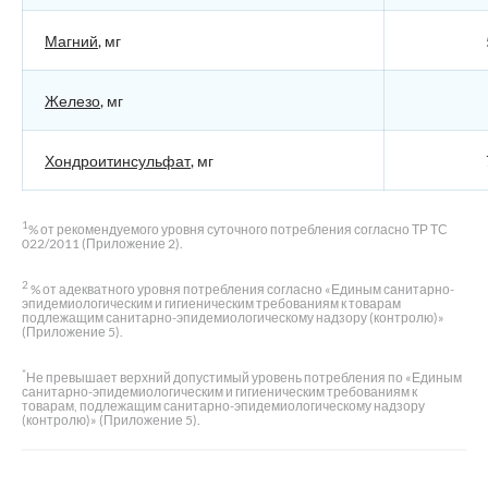
Магний
, мг
Железо
, мг
Хондроитинсульфат
, мг
1
% от рекомендуемого уровня суточного потребления согласно ТР ТС
022/2011 (Приложение 2).
2
% от адекватного уровня потребления согласно «Единым санитарно-
эпидемиологическим и гигиеническим требованиям к товарам
подлежащим санитарно-эпидемиологическому надзору (контролю)»
(Приложение 5).
*
Не превышает верхний допустимый уровень потребления по «Единым
санитарно-эпидемиологическим и гигиеническим требованиям к
товарам, подлежащим санитарно-эпидемиологическому надзору
(контролю)» (Приложение 5).