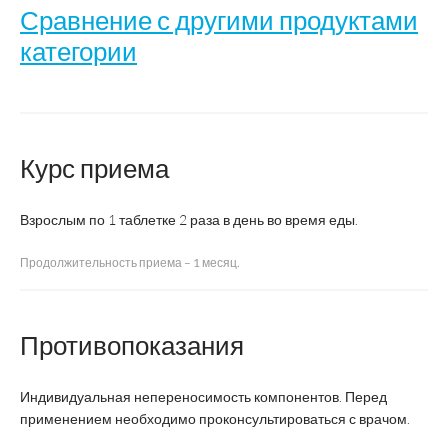
Сравнение с другими продуктами
категории
ВМК от А
ВИТРУМ
ГЕ
Название
до Zn
Курс приема
ЦЕНТУРИ
45+
Взрослым по 1 таблетке 2 раза в день во время еды.
Хел
Юнифарм
Продолжительность приема – 1 месяц.
Производитель
ВТФ
Инк
"Б
Хе
Ме
Противопоказания
Страна
Россия
США
производства
Индивидуальная непереносимость компонентов. Перед
применением необходимо проконсультироваться с врачом.
Регистрация
БАД
ЛП