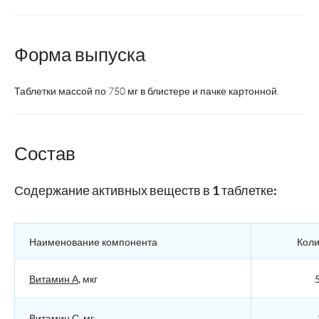
Форма выпуска
Таблетки массой по 750 мг в блистере и пачке картонной.
Состав
Содержание активных веществ в 1 таблетке:
Наименование компонента
Коли
Витамин А
, мкг
Витамин С
, мг