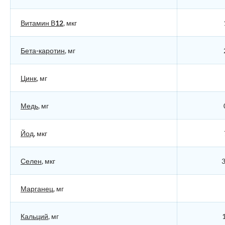
Витамин В12
, мкг
Бета-каротин
, мг
Цинк
, мг
Медь
, мг
Йод
, мкг
Селен
, мкг
3
Марганец
, мг
Кальций
, мг