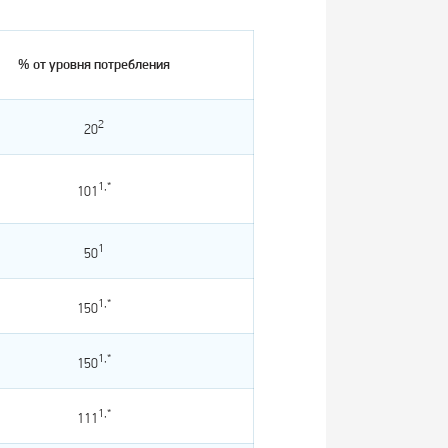
% от уровня потребления
2
20
1,*
101
1
50
1,*
150
1,*
150
1,*
111