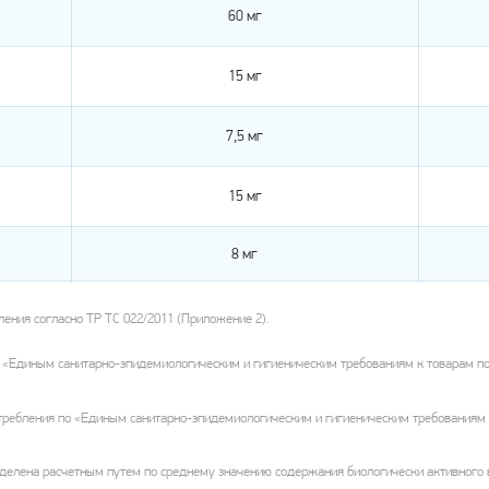
60 мг
15 мг
7,5 мг
15 мг
8 мг
ения согласно ТР ТС 022/2011 (Приложение 2).
но «Единым санитарно-эпидемиологическим и гигиеническим требованиям к товарам
требления по «Единым санитарно-эпидемиологическим и гигиеническим требованиям
елена расчетным путем по среднему значению содержания биологически активного в