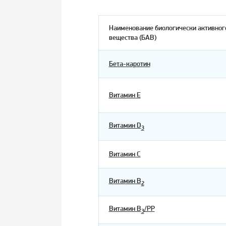
Наименование биологически активног
вещества (БАВ)
Бета-каротин
Витамин Е
Витамин D
3
Витамин С
Витамин В
2
Витамин В
/РР
3