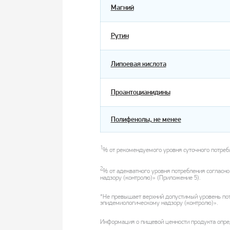
Магний
Рутин
Липоевая кислота
Проантоцианидины
Полифенолы, не менее
1
% от рекомендуемого уровня суточного потребл
2
% от адекватного уровня потребления соглас
надзору (контролю)» (Приложение 5).
*Не превышает верхний допустимый уровень по
эпидемиологическому надзору (контролю)».
Информация о пищевой ценности продукта опред