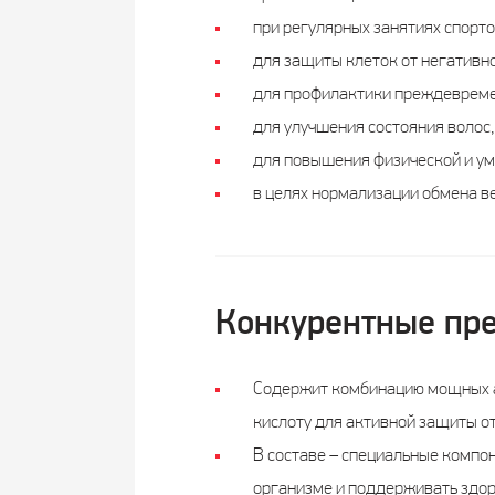
при регулярных занятиях спорто
для защиты клеток от негативн
для профилактики преждевреме
для улучшения состояния волос,
для повышения физической и ум
в целях нормализации обмена в
Конкурентные пр
Содержит комбинацию мощных ан
кислоту для активной защиты о
В составе – специальные компон
организме и поддерживать здор