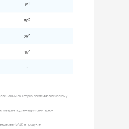
1
15
2
50
2
25
2
15
-
 подлежащим санитарно-эпидемиологическому
 к товарам подлежащим санитарно-
ещества (БАВ) в продукте.