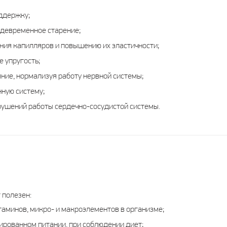
ддержку;
девременное старение;
ния капилляров и повышению их эластичности;
е упругость;
ние, нормализуя работу нервной системы;
ную систему;
ушений работы сердечно-сосудистой системы.
 полезен:
таминов, микро- и макроэлементов в организме;
ированном питании, при соблюдении диет;