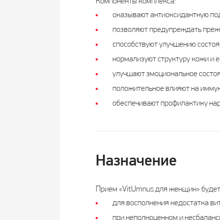
Компоненты комплекса:
оказывают антиоксидантную по
позволяют предупреждать преж
способствуют улучшению состоя
нормализуют структуру кожи и е
улучшают эмоциональное состоя
положительное влияют на иммун
обеспечивают профилактику нар
Назначение
Прием «VitUmnus для женщин» будет
для восполнения недостатка ви
при неполноценном и несбаланс