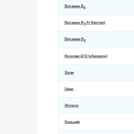
Витамин В
6
Витамин В
/Н (биотин)
7
Витамин В
9
Коэнзим Q10 (убихинон)
Хром
Цинк
Железо
Кальций