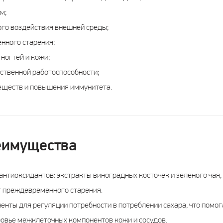
м;
ого воздействия внешней среды;
нного старения;
 ногтей и кожи;
ственной работоспособности;
еществ и повышения иммунитета.
еимущества
тиоксидантов: экстракты виноградных косточек и зеленого чая,
т преждевременного старения.
енты для регуляции потребности в потреблении сахара, что помог
овье межклеточных компонентов кожи и сосудов.