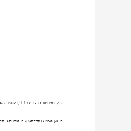
 коэнзим Q10 и альфа-липоевую
ает снижать уровень гликации в