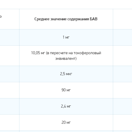
о
Среднее значение содержания БАВ
1 мг
10,05 мг (в пересчете на токофероловый
эквивалент)
2,5 мкг
90 мг
2,4 мг
20 мг