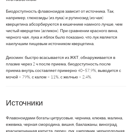
Биодоступность флавоноидов зависит от источника. Так,
например, глюкозиды (из лука) и рутинозид (из чая)
кверцетина абсорбируются в кишечнике намного лучше, чем
чистый кверцетин (агликон). При сравнении красного вина,
черного чая, лука и яблок было показано, что лук является
наилучшим пищевым источником кверцетина.
Диосмин: быстро всасывается из ЖКТ, обнаруживается в
плазме через 2 ч после приема, биодоступность после
приема внутрь составляет примерно 40–57,9%, выводится с
мочой – 79%, с калом – 11%, с желчью – 2,4%.
Источники
Флавоноидами богаты цитрусовые, черника, клюква, малина,
ежевика, черная смородина, вишня, баклажаны, виноград,
краснокочанная капуста, перец, лук, шиповник, черноплодная