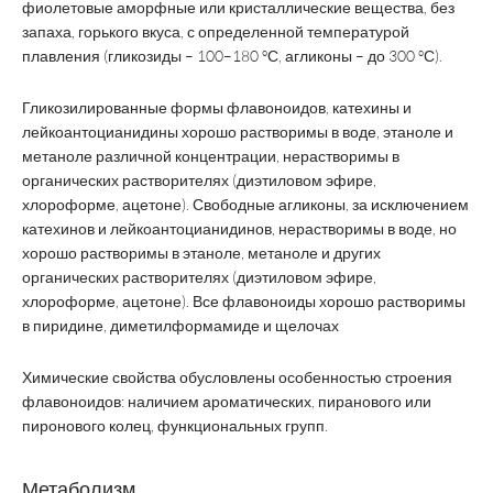
фиолетовые аморфные или кристаллические вещества, без
запаха, горького вкуса, с определенной температурой
плавления (гликозиды – 100–180 ºС, агликоны – до 300 ºС).
Гликозилированные формы флавоноидов, катехины и
лейкоантоцианидины хорошо растворимы в воде, этаноле и
метаноле различной концентрации, нерастворимы в
органических растворителях (диэтиловом эфире,
хлороформе, ацетоне). Свободные агликоны, за исключением
катехинов и лейкоантоцианидинов, нерастворимы в воде, но
хорошо растворимы в этаноле, метаноле и других
органических растворителях (диэтиловом эфире,
хлороформе, ацетоне). Все флавоноиды хорошо растворимы
в пиридине, диметилформамиде и щелочах
Химические свойства обусловлены особенностью строения
флавоноидов: наличием ароматических, пиранового или
пиронового колец, функциональных групп.
Метаболизм