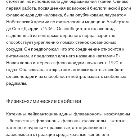
столетия, их использовали для окрашивания тканей. Однако
первая работа, посвященная возможной биологической роли
флавоноидов для человека, была опубликована лауреатом
Нобелевской премии по физиологии и медицине Альбертом
де Сент-Дьерди в 1936 г. Он сообщил, что флавоноид,
выделенный из венгерского красного перца, вероятно,
способствует укреплению ломких стенок кровеносных
сосудов. Он предположил, что это соединение относится к
витаминам, и предложил для него название «витамин P».
Новая волна интереса к флавоноидам началась в 1990-х
годах. Она связана с открытием антиоксидантных свойств
флавоноидов и их способности нейтрализовать свободные
радикалы.
Физико-химические свойства
Катехины, лейкоантоцианидины, флаванонолы, изофлавоны
– бесцветные; флаваноны, флавоны, флавонолы – желтые;
халконы и ауроны – оранжевые; антоцианидины в
зависимости от реакции среды красные, синие или