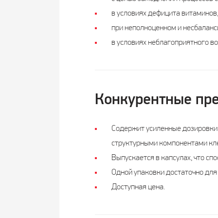
в условиях дефицита витаминов,
при неполноценном и несбаланси
в условиях неблагоприятного в
Конкурентные пр
Содержит усиленные дозировки 
структурными компонентами кле
Выпускается в капсулах, что сп
Одной упаковки достаточно для 
Доступная цена.