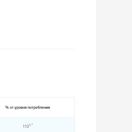
% от уровня потребления
1,*
113