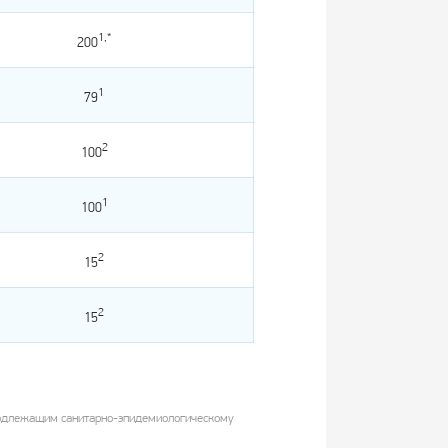
1,*
200
1
79
2
100
1
100
2
15
2
15
 подлежащим санитарно-эпидемиологическому