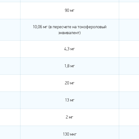
90 мг
10,06 мг (в пересчете на токофероловый
эквивалент)
4,3 мг
1,8 мг
20 мг
13 мг
2 мг
130 мкг