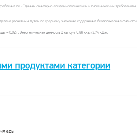
требления по «Единым санитарно-эпидемиологическим и гигиеническим требованиям
елена расчетным путем по среднему значению содержания биологически активного в
оды – 0,02 г. Энергетическая ценность 2 капсул: 0,88 ккал/3,74 кДж.
ими продуктами категории
Доп
Биотин
Благомин
Доппельгерц
Гиа
Форте с
Биотин
Витамин
Бьюти
к
экстрактом
Форте
Н
Биотин
Био
бамбука
(биотин)
+ В
емя еды.