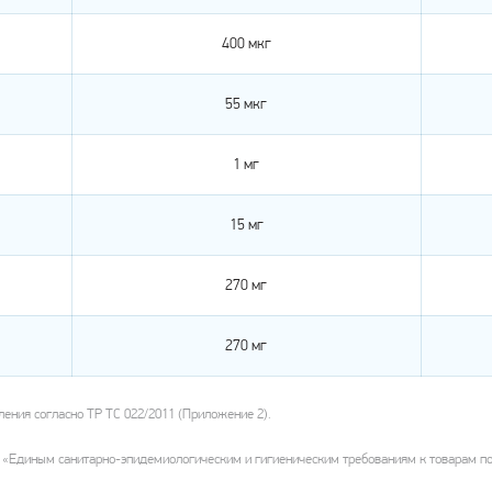
400 мкг
55 мкг
1 мг
15 мг
270 мг
270 мг
ения согласно ТР ТС 022/2011 (Приложение 2).
но «Единым санитарно-эпидемиологическим и гигиеническим требованиям к товарам