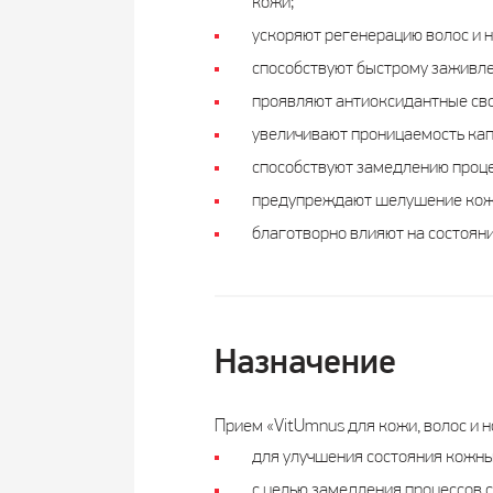
кожи;
ускоряют регенерацию волос и н
способствуют быстрому заживлен
проявляют антиоксидантные св
увеличивают проницаемость капи
способствуют замедлению проце
предупреждают шелушение кожи,
благотворно влияют на состояни
Назначение
Прием «VitUmnus для кожи, волос и н
для улучшения состояния кожных
с целью замедления процессов 