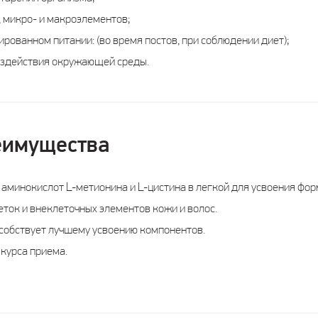
 микро- и макроэлементов;
рованном питании: (во время постов, при соблюдении диет);
оздействия окружающей среды.
еимущества
аминокислот L-метионина и L-цистина в легкой для усвоения фо
ток и внеклеточных элементов кожи и волос.
особствует лучшему усвоению компонентов.
курса приема.