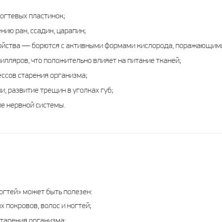
огтевых пластинок;
ию ран, ссадин, царапин;
ойства — борются с активными формами кислорода, поражающим
лляров, что положительно влияет на питание тканей;
ссов старения организма;
 развитие трещин в уголках губ;
е нервной системы.
огтей» может быть полезен:
 покровов, волос и ногтей;
старения организма;