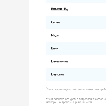
Витамин В
9
Селен
Медь
Цинк
L-метионин
L-цистин
1
% от рекомендуемого уровня суточного потребл
2
% от адекватного уровня потребления соглас
надзору (контролю)» (Приложение 5).