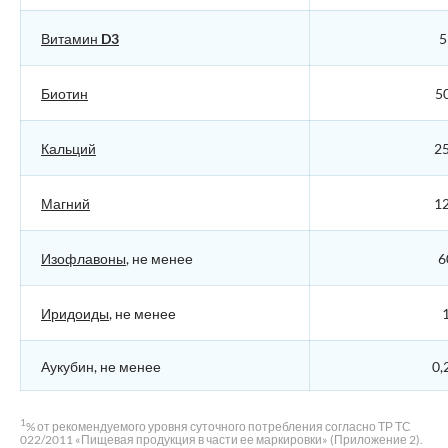
Витамин D3
5
Биотин
50
Кальций
25
Магний
12
Изофлавоны
, не менее
6
Иридоиды
, не менее
1
Аукубин, не менее
0,
1
% от рекомендуемого уровня суточного потребления согласно ТР ТС
022/2011 «Пищевая продукция в части ее маркировки» (Приложение 2).