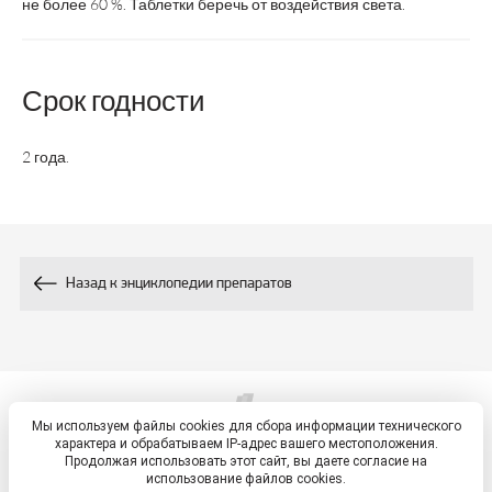
не более 60 %. Таблетки беречь от воздействия света.
Возрастная
взрослые
взрослые
взр
категория
Срок годности
Состав:
-
500
Витамин А, мкг
2 года.
Витамин В
, мг
1,4
1,7
1
Витамин В
, мг
1,6
2
2
Назад к энциклопедии препаратов
Витамин В
/РР,
3
18
10
мг
Витамин В
, мг
6
5
5
Мы используем файлы cookies для сбора информации технического
© 2026, ETM - портал
характера и обрабатываем IP-адрес вашего местоположения.
Политика обработки персональных данных
Продолжая использовать этот сайт, вы даете согласие на
Витамин В
, мг
2
5
использование файлов cookies.
6