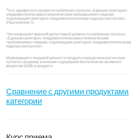
2
% от адекватного уровня потребления согласно «Единым санитарно-
эпидемиологическим и гигиеническим требованиям к товарам,
подлежащим санитарно-эпидемиологическому надзору (контролю)»
(Приложение 5).
*Не превышает верхний допустимый уровень потребления согласно
«Единым санитарно-эпидемиологическим и гигиеническим
требованиям к товарам, подлежащим санитарно-эпидемиологическому
надзору (контролю)».
Информация о пищевой ценности продукта определена расчетным
путем по среднему значению содержания биологически активного
вещества (БАВ) в продукте.
Сравнение с другими продуктами
категории
Ци
Компливит
вит
Курс приема
для
Название
Кипкалм