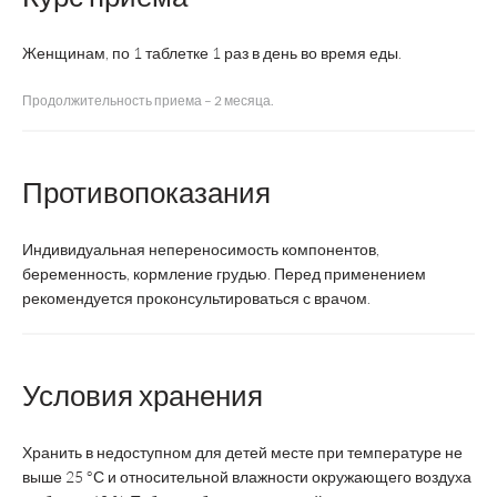
женщин 45
же
плюс
Женщинам, по 1 таблетке 1 раз в день во время еды.
Продолжительность приема – 2 месяца.
Производитель
ВТФ
Отисифарм
Эв
Страна
Противопоказания
Россия
Россия
Ро
производства
Индивидуальная непереносимость компонентов,
Регистрация
БАД
БАД
беременность, кормление грудью. Перед применением
рекомендуется проконсультироваться с врачом.
Форма выпуска
Таблетки
Таблетки
Таб
1
1-2
Суточная доза
таблетка
таблетки
таб
Условия хранения
2-3
Курс
3-4 месяца
2 м
Хранить в недоступном для детей месте при температуре не
месяца
выше 25 °С и относительной влажности окружающего воздуха