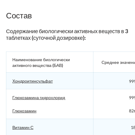
Состав
Содержание биологически активных веществ в 3
таблетках (суточной дозировке):
Наименование биологически
Среднее значен
активного вещества (БАВ)
Хондроитинсульфат
99
Глюкозамина гидрохлорид
999
Глюкозамин
826
Витамин С
18