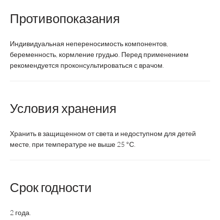
Страна производства
Россия
Чехия
Противопоказания
Регистрация
БАД
БАД
Индивидуальная непереносимость компонентов,
беременность, кормление грудью. Перед применением
порошок в
Форма выпуска
таблетки
банке
рекомендуется проконсультироваться с врачом.
1 мерная
Условия хранения
ложка (14
г) порошка
Суточная доза
3 таблетки
в день (на
Хранить в защищенном от света и недоступном для детей
200 мл
месте, при температуре не выше 25 °С.
холодной
воды)
Срок годности
1 - 2
Курс
3 месяца
2 года.
месяца