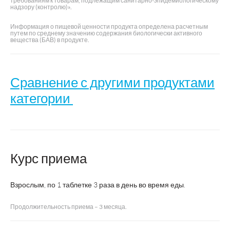
требованиям к товарам, подлежащим санитарно-эпидемиологическому
надзору (контролю)».
Информация о пищевой ценности продукта определена расчетным
путем по среднему значению содержания биологически активного
вещества (БАВ) в продукте.
Сравнение с другими продуктами
категории
Геладринк
Артелар
Курс приема
Название
Фаст
Форте
Экстра
Взрослым, по 1 таблетке 3 раза в день во время еды.
ORLING
Производитель
ВТФ
s.r.o.
Продолжительность приема – 3 месяца.