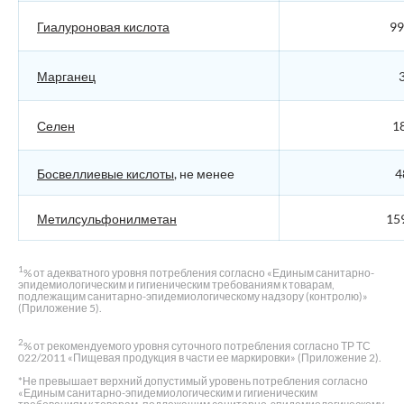
Гиалуроновая кислота
99
Марганец
3
Селен
18
Босвеллиевые кислоты
, не менее
4
Метилсульфонилметан
159
1
% от адекватного уровня потребления согласно «Единым санитарно-
эпидемиологическим и гигиеническим требованиям к товарам,
подлежащим санитарно-эпидемиологическому надзору (контролю)»
(Приложение 5).
2
% от рекомендуемого уровня суточного потребления согласно ТР ТС
022/2011 «Пищевая продукция в части ее маркировки» (Приложение 2).
*Не превышает верхний допустимый уровень потребления согласно
«Единым санитарно-эпидемиологическим и гигиеническим