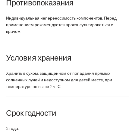
Противопоказания
2 па
таб.
Индивидуальная непереносимость компонентов. Перед
Возрастная
дети с 3 до 18 лет
дети с 3
применением рекомендуется проконсультироваться с
категория
врачом.
Состав:
Условия хранения
0,25
0
Витамин А, мг
15
Хранить в сухом, защищенном от попадания прямых
Витамин С, мг
солнечных лучей и недоступном для детей месте, при
температуре не выше 25 °С.
2,5
Витамин Е, мг
2
Цинк, мг
Срок годности
4
Антоцианы, мг
2 года.