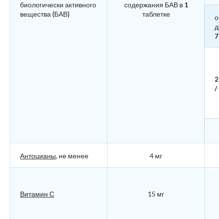
биологически активного
содержания БАВ в 1
вещества (БАВ)
таблетке
о
д
7
2
/
Антоцианы
, не менее
4 мг
Витамин С
15 мг