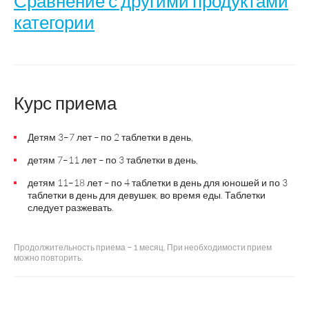
Сравнение с другими продуктами
категории
Компл
Название
Лютеин + черника
детей 
Курс приема
гл
Детям 3–7 лет
по 2 таблетки в день,
–
Производитель
ВТФ
Отис
детям 7–11 лет
по 3 таблетки в день,
–
Страна
Россия
Ро
детям 11–18 лет
по 4 таблетки в день для юношей и по 3
–
производства
таблетки в день для девушек, во время еды. Таблетки
следует разжевать.
таблетки в форме
жева
Форма выпуска
мишек
пас
Продолжительность приема
1 месяц. При необходимости прием
–
можно повторить.
детям 3-11 лет по 2
детям 3 
таб., детям 11-18
пастилк
Суточная доза
лет: девочкам по 3
возрасте 
таб., мальчикам по 4