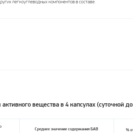
 других легкоуглеводных компонентов в составе.
активного вещества в 4 капсулах (суточной до
о
Среднее значение содержания БАВ
% о