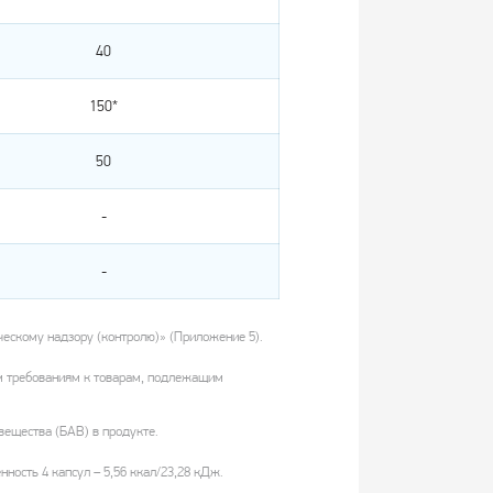
40
150*
50
-
-
ескому надзору (контролю)» (Приложение 5).
им требованиям к товарам, подлежащим
ещества (БАВ) в продукте.
енность 4 капсул – 5,56 ккал/23,28 кДж.