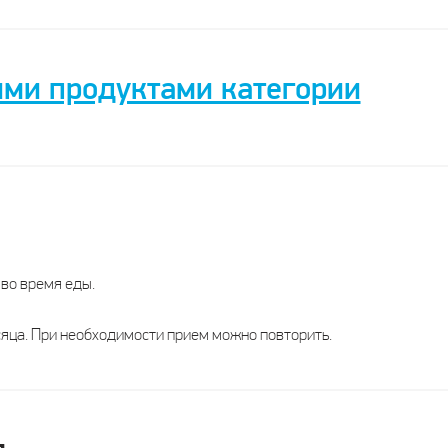
ими продуктами категории
Направит Витамины при
лпас Баланс сахара
Олиджим п
диабете
ВТФ
Эвалар
Эва
 во время еды.
БАД
БАД
Б
яца. При необходимости прием можно повторить.
капсулы
таблетки
кап
4 капсулы
1 таблетка
1 ка
1–2 месяца
нет данных
1 м