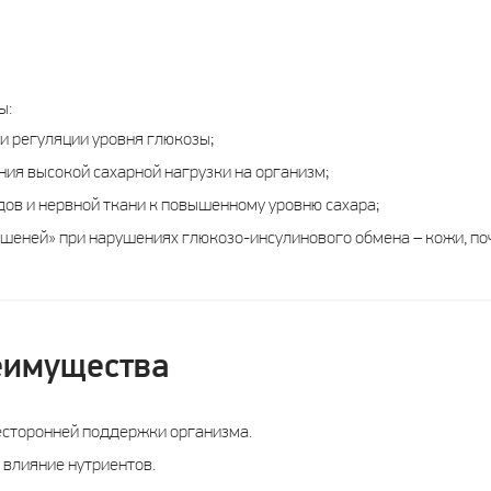
ы:
и регуляции уровня глюкозы;
ия высокой сахарной нагрузки на организм;
дов и нервной ткани к повышенному уровню сахара;
еней» при нарушениях глюкозо-инсулинового обмена – кожи, поче
еимущества
есторонней поддержки организма.
 влияние нутриентов.