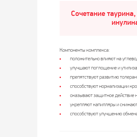
Сочетание таурина,
инулин
Компоненты комплекса:
положительно влияют на углево
улучшают поглощение и утилиза
препятствуют развитию толеран
способствуют нормализации кро
оказывают защитное действие н
укрепляют капилляры и снижают
способствуют улучшению обмена