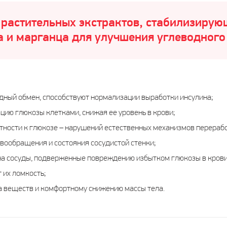
 растительных экстрактов, стабилизирую
а и марганца для улучшения углеводного
дный обмен, способствуют нормализации выработки инсулина;
цию глюкозы клетками, снижая ее уровень в крови;
тности к глюкозе – нарушений естественных механизмов перерабо
вообращения и состояния сосудистой стенки;
а сосуды, подверженные повреждению избытком глюкозы в крови
 их ломкость;
 веществ и комфортному снижению массы тела.