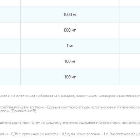
1000 мг
600 мг
1 мг
100 мг
100 мг
ким и гигиеническим требованиям к товарам, подлежащим санитарно-эпидемиологич
требления в сутки согласно «Единым санитарно-эпидемиологическим и гигиеническ
олю)» (Приложение 5).
елена расчетным путем по среднему значению содержания биологически активного в
елки – 0,36 г; органические кислоты – 0,6 г; пищевые волокна – 1 г. Энергетическая ц