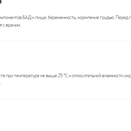
я
2 года
2 года
3 г
мпонентов БАД к пище, беременность, кормление грудью. Перед
 с врачом.
Взрослые
Взрослые с 14 лет
Взрослые
сточника инулина,
источника 
источника витаминов,
на, дополнительного
минеральны
хрома и цинка
точника марганца
таурина
сте при температуре не выше 25 °С и относительной влажности ок
.
250
-
200
-
25
Х