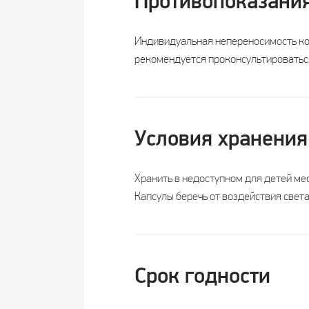
Противопоказани
Срок годности
Индивидуальная непереносимость ко
рекомендуется проконсультироваться
Возрастная категория
и
Показания к приему
таури
ис
Условия хранения
Состав:
Хранить в недоступном для детей ме
Капсулы беречь от воздействия света
Инулин, мг
Таурин, мг
Створки плодов фасоли,
Срок годности
мг