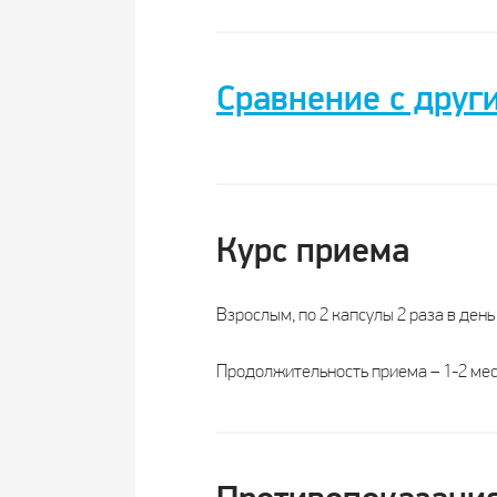
Сравнение с друг
Название
Мева
Курс приема
Производитель
Взрослым, по 2 капсулы 2 раза в день
Регистрация
Продолжительность приема – 1-2 мес
Форма выпуска
Суточная доза
Курс