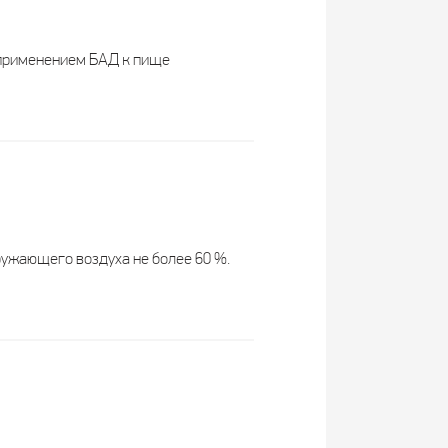
ода
3 года
 применением БАД к пище
 с 14 лет
Взрослые
витаминов и
х веществ,
источник инулина
, рутина
ружающего воздуха не более 60 %.
-
250
-
-
-
-