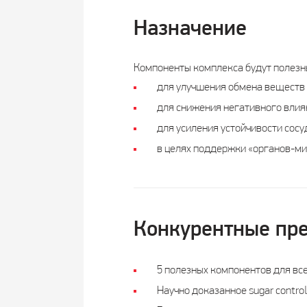
Назначение
Компоненты комплекса будут полезн
для улучшения обмена веществ 
для снижения негативного влиян
для усиления устойчивости сосу
в целях поддержки «органов-миш
Конкурентные пр
5 полезных компонентов для вс
Научно доказанное sugar control