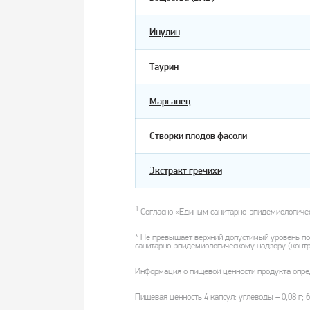
Инулин
Таурин
Марганец
Створки плодов фасоли
Экстракт гречихи
1
Согласно «Единым санитарно-эпидемиологичес
* Не превышает верхний допустимый уровень по
санитарно-эпидемиологическому надзору (контр
Информация о пищевой ценности продукта опред
Пищевая ценность 4 капсул: углеводы – 0,08 г; б