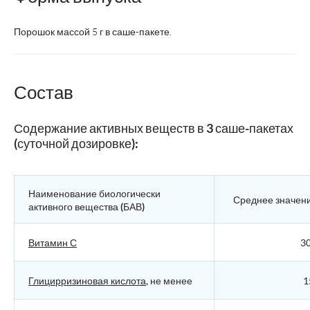
Порошок массой 5 г в саше-пакете.
Состав
Содержание активных веществ в 3 саше-пакетах
(суточной дозировке):
Наименование биологически
Среднее значен
активного вещества (БАВ)
Витамин С
30
Глицирризиновая кислота
, не менее
1