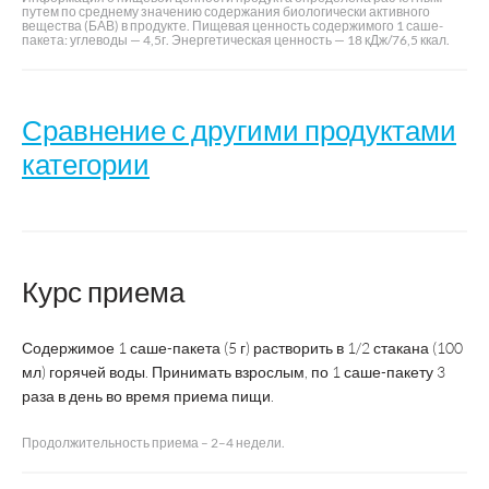
путем по среднему значению содержания биологически активного
вещества (БАВ) в продукте. Пищевая ценность содержимого 1 саше-
пакета: углеводы — 4,5г. Энергетическая ценность — 18 кДж/76,5 ккал.
Сравнение с другими продуктами
категории
Комплекс экстрактов
Нату
имбиря, солодки и
Курс приема
Название
прос
черной смородины с
витамином С
Содержимое 1 саше-пакета (5 г) растворить в 1/2 стакана (100
Производитель
ВТФ
мл) горячей воды. Принимать взрослым, по 1 саше-пакету 3
раза в день во время приема пищи.
Страна производства
Россия
Продолжительность приема – 2–4 недели.
Форма выпуска
порошок