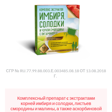
СГР № RU.77.99.88.003.Е.003485.08.18 ОТ 13.08.2018
Г.
Комплексный препарат c экстрактами
корней имбиря и солодки, листьев
смородины и малины, а также аскорбиновой