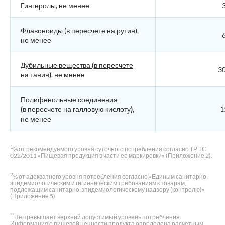
Гингеролы
, не менее
3
Флавоноиды
(в пересчете на рутин),
6
не менее
Дубильные вещества (в пересчете
30
на танин)
, не менее
Полифенольные соединения
(в пересчете на галловую кислоту)
,
1
не менее
1
% от рекомендуемого уровня суточного потребления согласно ТР ТС
022/2011 «Пищевая продукция в части ее маркировки» (Приложение 2).
2
% от адекватного уровня потребления согласно «Единым санитарно-
эпидемиологическим и гигиеническим требованиям к товарам,
подлежащим санитарно-эпидемиологическому надзору (контролю)»
(Приложение 5).
**
Не превышает верхний допустимый уровень потребления.
Информация о пищевой ценности продукта определена расчетным