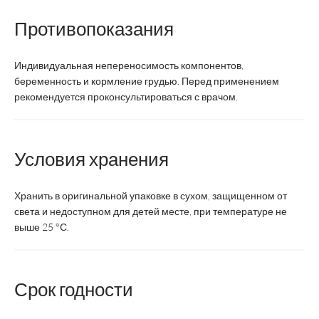
Противопоказания
Суточная доза
3 саше-пакета
4 
Индивидуальная непереносимость компонентов,
Курс
2-4 недели
беременность и кормление грудью. Перед применением
рекомендуется проконсультироваться с врачом.
Возрастная
взрослые
взрос
категория
Условия хранения
Состав:
Хранить в оригинальной упаковке в сухом, защищенном от
100
Витамин С, мг
света и недоступном для детей месте, при температуре не
выше 25 °С.
Экстракт листьев
Х
малины, мг
Срок годности
Экстракт листьев
Х
смородины, мг