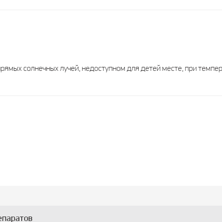
ц
1 месяц
1 месяц
1 ме
3 года
2 года
3 г
ямых солнечных лучей, недоступном для детей месте, при темпер
50,00
50,00
50,
-
-
-
-
-
-
-
-
-
-
-
-
епаратов