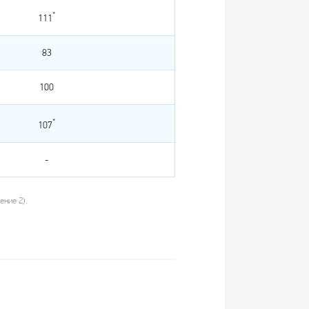
*
111
83
100
*
107
-
ние 2).