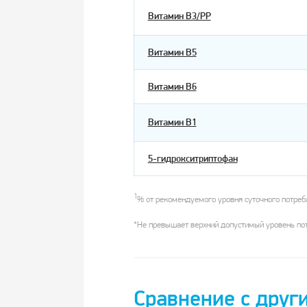
Витамин В3/РР
Витамин В5
Витамин В6
Витамин В1
5-гидрокситриптофан
1
% от рекомендуемого уровня суточного потреб
*Не превышает верхний допустимый уровень по
Сравнение с друг