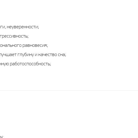
ги, неуверенности;
грессивность;
онального равновесия;
лучшает глубину и качество сна;
ную работоспособность;
ы: