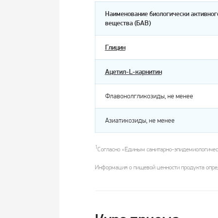
Наименование биологически активног
вещества (БАВ)
Глицин
Ацетил-L-карнитин
Флавонолгликозиды, не менее
Азиатикозиды, не менее
1
Согласно «Единым санитарно-эпидемиологичес
Информация о пищевой ценности продукта опред