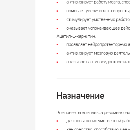
активизирует работу мозга, сп
помогает увеличивать скорость 
стимулирует умственную работо
оказывает успокаивающее дейс
Ацетил-L-карнитин:
проявляет нейропротекторную а
активизирует мозговую деятельн
оказывает антиоксидантное и а
Назначение
Компоненты комплекса рекомендова
для повышения умственной рабо
как средство, способствующее 