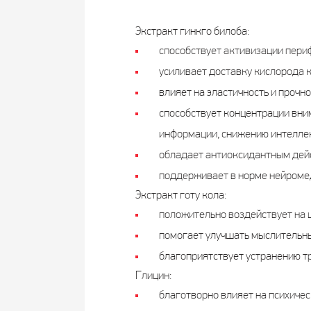
Экстракт гинкго билоба:
способствует активизации периф
усиливает доставку кислорода к
влияет на эластичность и прочн
способствует концентрации вни
информации, снижению интелле
обладает антиоксидантным дей
поддерживает в норме нейромед
Экстракт готу кола:
положительно воздействует на ц
помогает улучшать мыслительны
благоприятствует устранению тр
Глицин:
благотворно влияет на психичес