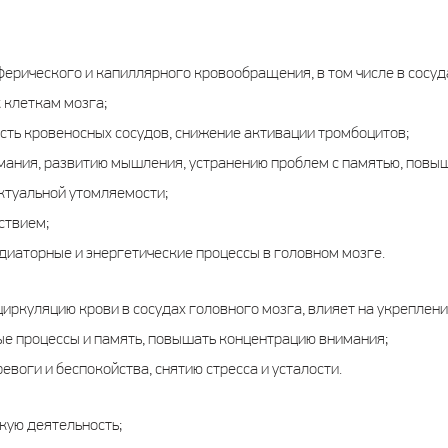
ерического и капиллярного кровообращения, в том числе в сосуд
 клеткам мозга;
ость кровеносных сосудов, снижение активации тромбоцитов;
мания, развитию мышления, устранению проблем с памятью, повы
ктуальной утомляемости;
ствием;
иаторные и энергетические процессы в головном мозге.
иркуляцию крови в сосудах головного мозга, влияет на укреплени
е процессы и память, повышать концентрацию внимания;
евоги и беспокойства, снятию стресса и усталости.
кую деятельность;