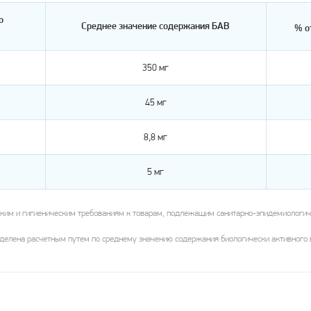
о
Среднее значение содержания БАВ
% о
350 мг
45 мг
8,8 мг
5 мг
ким и гигиеническим требованиям к товарам, подлежащим санитарно-эпидемиологиче
елена расчетным путем по среднему значению содержания биологически активного в