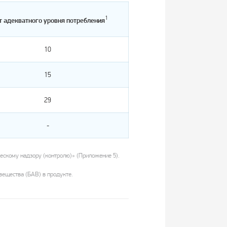
1
т адекватного уровня потребления
10
15
29
-
скому надзору (контролю)» (Приложение 5).
ещества (БАВ) в продукте.