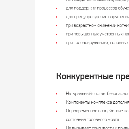
для поддержки процессов обуче
для предупреждения нарушений 
при возрастном снижении когни
при повышенных умственных наг
при головокружениях, головных 
Конкурентные пр
Натуральный состав, безопаснос
Компоненты комплекса дополняю
Одновременное воздействие на 
состояния головного мозга.
Не вызывает сонливости и прив