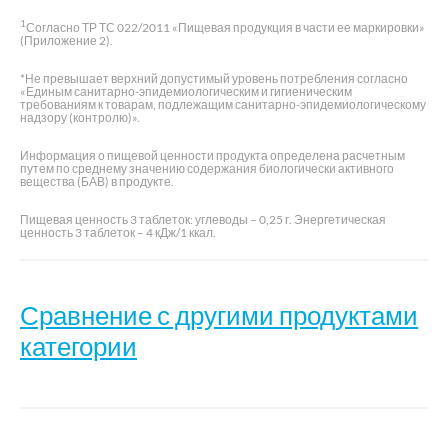
1
Согласно ТР ТС 022/2011 «Пищевая продукция в части ее маркировки»
(Приложение 2).
*Не превышает верхний допустимый уровень потребления согласно
«Единым санитарно-эпидемиологическим и гигиеническим
требованиям к товарам, подлежащим санитарно-эпидемиологическому
надзору (контролю)».
Информация о пищевой ценности продукта определена расчетным
путем по среднему значению содержания биологически активного
вещества (БАВ) в продукте.
Пищевая ценность 3 таблеток: углеводы – 0,25 г. Энергетическая
ценность 3 таблеток – 4 кДж/1 ккал.
Сравнение с другими продуктами
категории
VitUmnus
Магний В
Магне В
форте