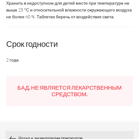
Хранить в недоступном для детей месте при температуре не
Срок годности
2 года
2 года
выше 25 °С и относительной влажности окружающего воздуха
не более 60 %. Таблетки беречь от воздействия света.
Возрастная
Взрослые и дети
Взрослые и дети
категория
старше 14 лет
с 6 лет
Срок годности
Состав:
100
100
2 года.
Магний, мг
Фолиевая
-
-
кислота, мкг
БАД. НЕ ЯВЛЯЕТСЯ ЛЕКАРСТВЕННЫМ
СРЕДСТВОМ.
Витамин В
, мг
1,74
-
2
Витамин В
, мг
1,74
10
6
Витамин В
,
12
2,61
-
Назад к энциклопедии препаратов