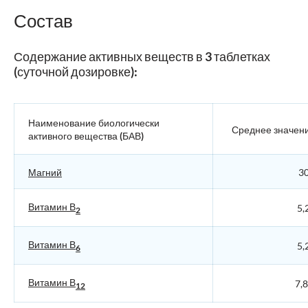
Состав
Содержание активных веществ в 3 таблетках
(суточной дозировке):
Наименование биологически
Среднее значен
активного вещества (БАВ)
Магний
30
Витамин В
5,
2
Витамин В
5,
6
Витамин В
7,
12