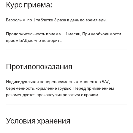
Название
6
6
Курс приема:
Форте
Взрослым, по 1 таблетке 3 раза в день во время еды.
Санофи
Производитель
ВТФ
Винтроп
Индустрия
Продолжительность приема – 1 месяц. При необходимости
прием БАД можно повторить.
Страна
Россия
Франция
производства
Противопоказания
Регистрация
БАД
ЛС
Индивидуальная непереносимость компонентов БАД,
Форма выпуска
Таблетки
Таблетки
беременность, кормление грудью. Перед применением
рекомендуется проконсультироваться с врачом.
взрослые – 3-4
Суточная доза
3 табл.
табл., дети от 12
лет – 2 -4 табл.
Условия хранения
Курс
2-3 месяца
1 месяц