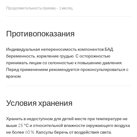
Продолжительность приема – 1 месяц.
Страна
Россия
производства
Противопоказания
Форма выпуска
капсулы
Суточная доза
1 капсула
Индивидуальная непереносимость компонентов БАД,
беременность, кормление грудью. С осторожностью
принимать лицам со склонностью к повышению давления.
Курс
1 месяц
3
Перед применением рекомендуется проконсультироваться с
врачом.
Срок годности
2 года
Возрастная
взрослые
категория
Условия хранения
Состав:
Хранить в недоступном для детей месте при температуре не
выше 25 °С и относительной влажности окружающего воздуха
Дигидрокверцетин,
не более 60 %. Капсулы беречь от воздействия света.
50
мг