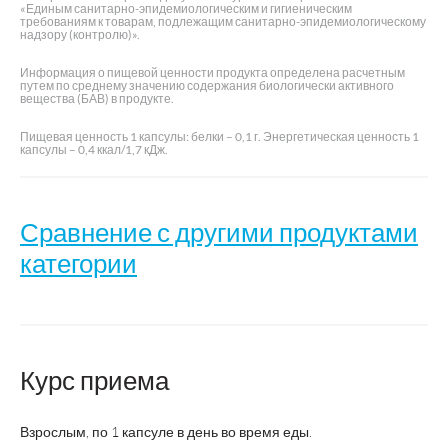
«Единым санитарно-эпидемиологическим и гигиеническим
требованиям к товарам, подлежащим санитарно-эпидемиологическому
надзору (контролю)».
Информация о пищевой ценности продукта определена расчетным
путем по среднему значению содержания биологически активного
вещества (БАВ) в продукте.
Пищевая ценность 1 капсулы: белки – 0,1 г. Энергетическая ценность 1
капсулы – 0,4 ккал/1,7 кДж.
Сравнение с другими продуктами
категории
Зонтивис Иммуно
ДИГИ
Название
(Zontivis Immuno)
Курс приема
Производитель
ВТФ
Взрослым, по 1 капсуле в день во время еды.