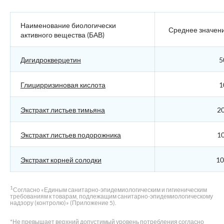
Наименование биологически
Среднее значен
активного вещества (БАВ)
Дигидрокверцетин
5
Глицирризиновая кислота
1
Экстракт листьев тимьяна
20
Экстракт листьев подорожника
10
Экстракт корней солодки
10
1
Согласно «Единым санитарно-эпидемиологическим и гигиеническим
требованиям к товарам, подлежащим санитарно-эпидемиологическому
надзору (контролю)» (Приложение 5).
*Не превышает верхний допустимый уровень потребления согласно