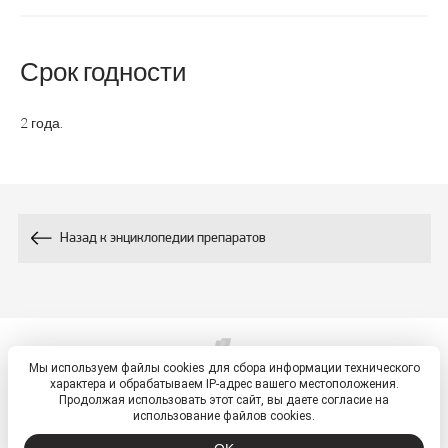
Глицирризиновая
10
Срок годности
кислота, мг
2 года.
-
Витамин С, мг
-
Витамин Е, мг
-
Витамин D, мг
Назад к энциклопедии препаратов
-
Ресвератрол, мг
Флавоноиды (в
-
пересчете на рутин),
Мы используем файлы cookies для сбора информации технического
мг
© 2026, ETM - портал
характера и обрабатываем IP-адрес вашего местоположения.
Политика обработки персональных данных
Продолжая использовать этот сайт, вы даете согласие на
использование файлов cookies.
-
Антрахиноны, мг