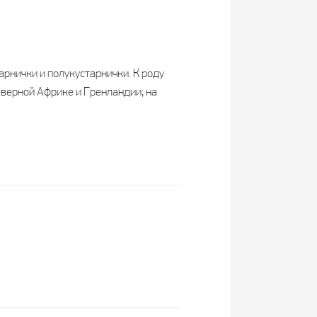
рнички и полукустарнички. К роду
еверной Африке и Гренландии; на