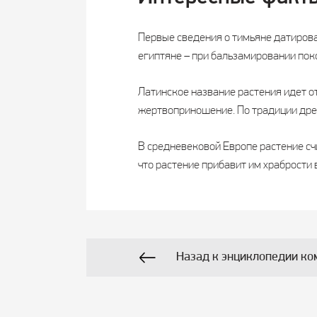
Первые сведения о тимьяне датирован
египтяне – при бальзамировании пок
Латинское название растения идет от
жертвоприношение. По традиции дре
В средневековой Европе растение сч
что растение прибавит им храбрости 
Назад к энциклопедии ко