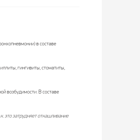
ронхопневмонии) в составе
иллиты, гингивиты, стоматиты,
ой возбудимости. В составе
к. это затрудняет откашливание