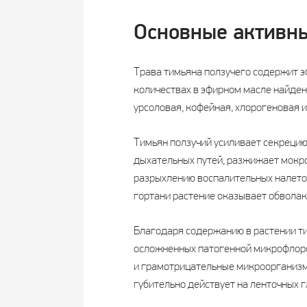
Основные активны
Трава тимьяна ползучего содержит э
количествах в эфирном масле найден
урсоловая, кофейная, хлорогеновая 
Тимьян ползучий усиливает секрецию
дыхательных путей, разжижает мокро
разрыхлению воспалительных налетов
гортани растение оказывает обвола
Благодаря содержанию в растении т
осложненных патогенной микрофлорой
и грамотрицательные микроорганизмы
губительно действует на ленточных г