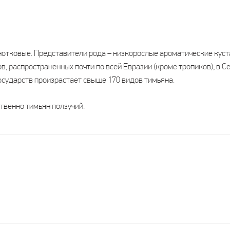
нотковые. Представители рода – низкорослые ароматические куста
в, распространенных почти по всей Евразии (кроме тропиков), в С
осударств произрастает свыше 170 видов тимьяна.
твенно тимьян ползучий.