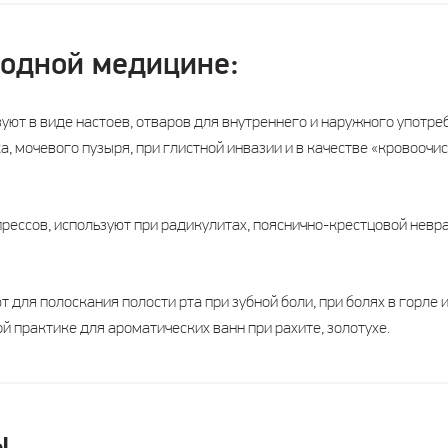
родной медицине:
ют в виде настоев, отваров для внутреннего и наружного употреб
, мочевого пузыря, при глистной инвазии и в качестве «кровоочис
рессов, используют при радикулитах, пояснично-крестцовой невра
 для полоскания полости рта при зубной боли, при болях в горле и
й практике для ароматических ванн при рахите, золотухе.
ы