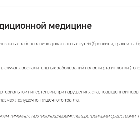
адиционной медицине
ельных заболеваниях дыхательных путей (бронхиты, трахеиты, б
в случаях воспалительных заболеваний полости рта и глотки (тонз
ртериальной гипертензии, при нарушениях сна, повышенной нервн
спазмах желудочно-кишечного тракта.
ием тимьяна с противокашлевыми лекарственными средствами, т.