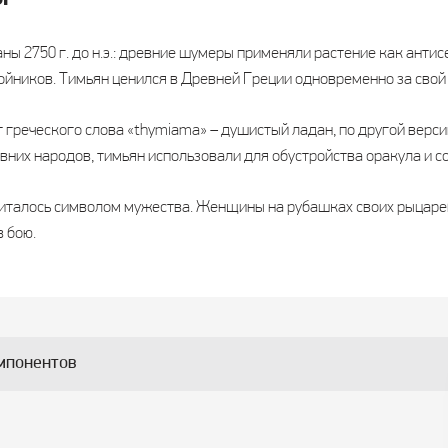
ы 2750 г. до н.э.: древние шумеры применяли растение как антис
ойников. Тимьян ценился в Древней Греции одновременно за свой 
 греческого слова «thymiama» – душистый ладан, по другой версии,
вних народов, тимьян использовали для обустройства оракула и 
италось символом мужества. Женщины на рубашках своих рыцарей
в бою.
мпонентов