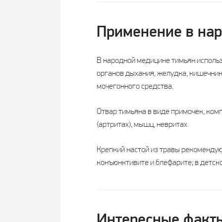
Применение в на
В народной медицине тимьян использу
органов дыхания, желудка, кишечника
мочегонного средства.
Отвар тимьяна в виде примочек, комп
(артритах), мышц, невритах.
Крепкий настой из травы рекомендуют
конъюнктивите и блефарите; в детско
Интересные факт