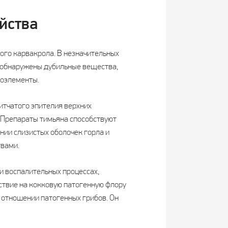
йства
ого карвакрола. В незначительных
е обнаружены дубильные вещества,
роэлементы.
итчатого эпителия верхних
. Препараты тимьяна способствуют
нии слизистых оболочек горла и
вами.
и воспалительных процессах,
ствие на кокковую патогенную флору
 отношении патогенных грибов. Он