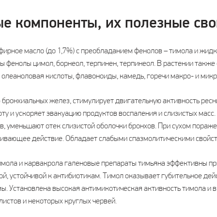
е компоненты, их полезные сво
фирное масло (до 1,7%) с преобладанием фенолов – тимола и жидк
ы фенолы цимол, борнеол, терпинен, терпинеол. В растении такж
и олеаноловая кислоты, флавоноиды, камедь, горечи макро- и мик
 бронхиальных желез, стимулирует двигательную активность ресн
ту и ускоряет эвакуацию продуктов воспаления и слизистых масс
, уменьшают отек слизистой оболочки бронхов. При сухом пораже
кивающее действие. Обладает слабыми спазмолитическими свойст
имола и карвакрола галеновые препараты тимьяна эффективны пр
, устойчивой к антибиотикам. Тимол оказывает губительное дей
. Установлена высокая антимикотическая активность тимола и в
листов и некоторых круглых червей.