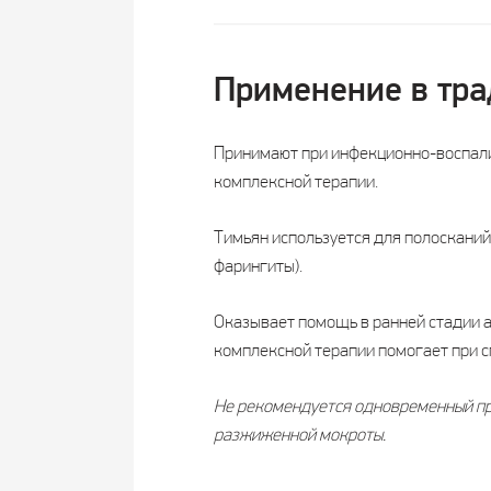
Применение в тр
Принимают при инфекционно-воспалит
комплексной терапии.
Тимьян используется для полосканий 
фарингиты).
Оказывает помощь в ранней стадии а
комплексной терапии помогает при 
Не рекомендуется одновременный пр
разжиженной мокроты.