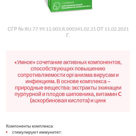
СГР № RU.77.99.11.003.R.000341.02.21 ОТ 11.02.2021
Г.
«Умное» сочетание активных компонентов,
способствующих повышению
сопротивляемости организма вирусам и
инфекциям. В основе комплекса –
природные вещества: экстракты эхинацеи
пурпурной и плодов шиповника, витамин C
(аскорбиновая кислота) и цинк
Компоненты комплекса:
стимулируют иммунитет;