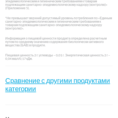
эпидемиологическим и гигиеническим требованиям к товарам
подлежащим санитарно-эпидемиологическому надзору (контролю)»
(Приложение 5).
*Не превышает верхний допустимый уровень потребления по «Единым
санитарно-эпидемиологическим и гигиеническим требованиям к
товарам подлежащим санитарно-эпидемиологическому надзору
(контролю)».
Информация о пищевой ценности продукта определена расчетным
путем по среднему значению содержания биологически активного
вещества (БАВ) в продукте.
Пищевая ценность 2 г: углеводы – 0,01 г. Энергетическая ценность 2 г –
0,04 ккал/0,17 кДж.
Сравнение с другими продуктами
категории
Эхинацея
с
Название
VitUmnus Иммуно