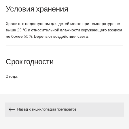
Условия хранения
взрослые и
Возрастная
дети
взрослые
категория
старше 14
Хранить в недоступном для детей месте при температуре не
лет
выше 25 °С и относительной влажности окружающего воздуха
не более 60 %. Беречь от воздействия света.
Состав:
150
40
Витамин С, мг
Срок годности
12
4
Цинк, мг
2 года.
Экстракт
400
-
эхинацеи мг
Гидроксикоричные
12
5
Назад к энциклопедии препаратов
кислоты, мг
Экстракт плодов
100
-