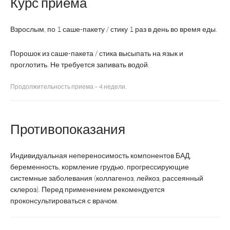
Курс приема
витамином
С
Взрослым, по 1 саше-пакету / стику 1 раз в день во время еды.
Фармакор
Производитель
ВТФ
продакшн
Порошок из саше-пакета / стика высыпать на язык и
проглотить. Не требуется запивать водой.
Страна
Россия
Россия
производства
Продолжительность приема – 4 недели.
саше(без запивания
Форма выпуска
таблетки
водой)
Противопоказания
1
Суточная доза
2 таблетки
Индивидуальная непереносимость компонентов БАД,
саше
беременность, кормление грудью, прогрессирующие
системные заболевания (коллагеноз, лейкоз, рассеянный
Курс
4 недели
1 месяц
склероз). Перед применением рекомендуется
проконсультироваться с врачом.
Срок годности
2 года
2 года