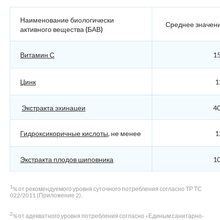
Наименование биологически
Среднее значен
активного вещества (БАВ)
Витамин С
15
Цинк
1
Экстракта эхинацеи
40
Гидроксикоричные кислоты
, не менее
1
Экстракта плодов шиповника
10
1
% от рекомендуемого уровня суточного потребления согласно ТР ТС
022/2011 (Приложение 2).
2
% от адекватного уровня потребления согласно «Единым санитарно-