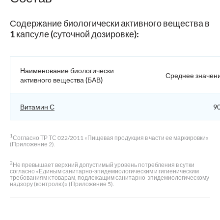
Содержание биологически активного вещества в
1 капсуле (суточной дозировке):
Наименование биологически
Среднее значен
активного вещества (БАВ)
Витамин С
90
1
Согласно ТР ТС 022/2011 «Пищевая продукция в части ее маркировки»
(Приложение 2).
2
Не превышает верхний допустимый уровень потребления в сутки
согласно «Единым санитарно-эпидемиологическим и гигиеническим
требованиям к товарам, подлежащим санитарно-эпидемиологическому
надзору (контролю)» (Приложение 5).