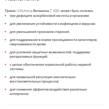
Прием «VitUmnus Витамина C 900» может быть полезен:
при дефиците аскорбиновой кислоты в организме;
для увеличения устойчивости к инфекциям и вирусам;
для уменьшения признаков старения;
для поддержания в норме проницаемости капилляров,
свертываемости крови;
для усиления защитных возможностей, поддержки
репаративных функций;
с целью обеспечения нормальной работы нервной
системы;
для правильной регуляции окислительно-
восстановительных процессов;
для снижения эффектов воздействия различных
аллергенов.