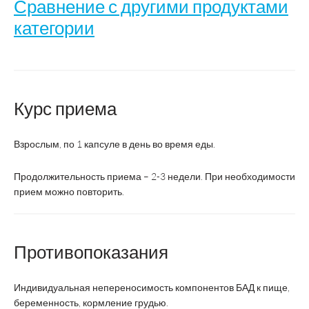
Сравнение с другими продуктами
категории
VitUmnus
Курс приема
Название
Витамин
Витамин С 900 
С 900
Взрослым, по 1 капсуле в день во время еды.
Производитель
ВТФ
PEZ PRODUCTION
Продолжительность приема – 2-3 недели. При необходимости
прием можно повторить.
Страна производства
Россия
Венгрия
Форма выпуска
капсулы
таблетки шипуч
Противопоказания
1 капс./
Режим дозирования:
день,
1 таб./день, взро
Индивидуальная непереносимость компонентов БАД к пище,
взрослым
беременность, кормление грудью.