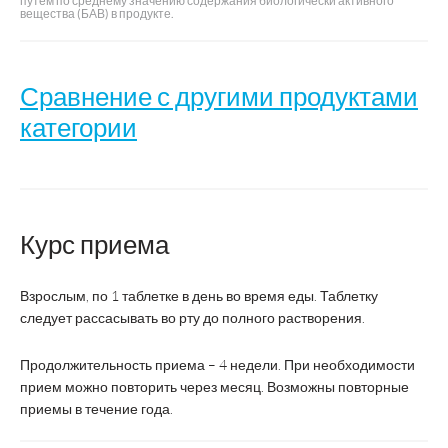
путем по среднему значению содержания биологически активного
вещества (БАВ) в продукте.
Сравнение с другими продуктами
категории
Liksivum
Natures Bounty
Название
Курс приема
Витамин С
Эстер-С
Взрослым, по 1 таблетке в день во время еды. Таблетку
Нейчес Баунти
Производитель
ВТФ
Инк
следует рассасывать во рту до полного растворения.
Продолжительность приема – 4 недели. При необходимости
Страна
Россия
США
производства
прием можно повторить через месяц. Возможны повторные
приемы в течение года.
Регистрация
БАД
БАД