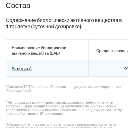
Состав
Содержание биологически активного вещества в
1 таблетке (суточной дозировке):
Наименование биологически
Среднее значен
активного вещества (БАВ)
Витамин С
50
1
Согласно ТР ТС 022/2011 «Пищевая продукция в части ее маркировки»
(Приложение 2).
2
Не превышает верхний допустимый уровень потребления в сутки
согласно «Единым санитарно-эпидемиологическим и гигиеническим
требованиям к товарам, подлежащим санитарно-эпидемиологическому
надзору (контролю)» (Приложение 5).
Информация о пищевой ценности продукта определена расчетным