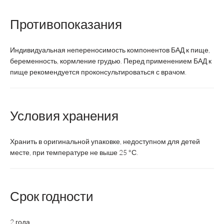
таблетки для
Противопоказания
Форма выпуска
таблетки
рассасывания
Индивидуальная непереносимость компонентов БАД к пище,
Суточная доза
1 таблетка
1 таблетка
беременность, кормление грудью. Перед применением БАД к
пище рекомендуется проконсультироваться с врачом.
Курс
1 месяц
1 месяц
Возрастная
Взрослые
Взрослые
Условия хранения
категория
Состав:
Хранить в оригинальной упаковке, недоступном для детей
месте, при температуре не выше 25 °С.
500
500
Витамин С, мг
Срок годности
2 года.