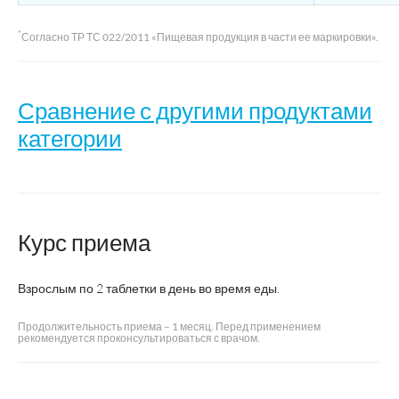
*
Согласно ТР ТС 022/2011 «Пищевая продукция в части ее маркировки».
Сравнение с другими продуктами
категории
Название
Валериана +
Валерианы
Валери
В6
экстракт+ В6
Экст
Курс приема
Производитель
ВТФ
Квадрат-С
Фармгр
Взрослым по 2 таблетки в день во время еды.
Продолжительность приема – 1 месяц. Перед применением
рекомендуется проконсультироваться с врачом.
Страна
Россия
Россия
Росси
производства