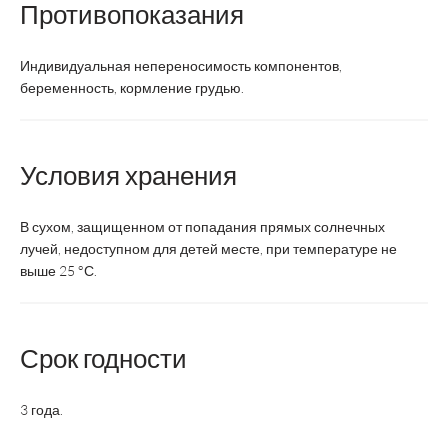
Форма
Противопоказания
таблетки
таблетки
таблет
выпуска
Индивидуальная непереносимость компонентов,
2
Суточная доза
4 таблетки
9 табле
беременность, кормление грудью.
таблетки
Курс
1 месяц
2 месяц
1 мес
Условия хранения
Срок годности
3 года
2 года
2 год
В сухом, защищенном от попадания прямых солнечных
Возрастная
лучей, недоступном для детей месте, при температуре не
Взрослые
Взрослые
Взрос
категория
выше 25 °С.
Состав
Срок годности
Экстракт
20
X
-
валерианы, мг
3 года.
Корневища с