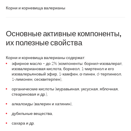
Корни и корневища валерианы
Основные активные компоненты,
их полезные свойства
Корни и корневища валерианы содержат:
эфирное масло – до 2% (компоненты: борнил-изовалерат,
изовалериановая кислота, борнеол, 1-миртенол и его
изовалерьяновый эфир, 1-камфен, α-пинен, d-терпинеол,
1-лимонен, сесквитерпен),
органические кислоты (муравьиная, уксусная, яблочная,
стеариновая и др.),
алкалоиды (валерин и хатинин),
дубильные вещества,
сахара и др.