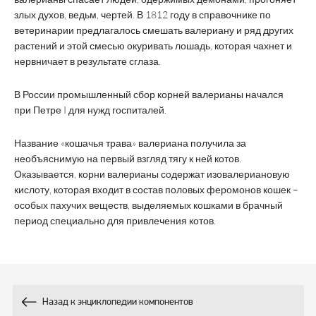
злых духов, ведьм, чертей. В 1812 году в справочнике по
ветеринарии предлагалось смешать валериану и ряд других
растений и этой смесью окуривать лошадь, которая чахнет и
нервничает в результате сглаза.
В России промышленный сбор корней валерианы начался
при Петре I для нужд госпиталей.
Название «кошачья трава» валериана получила за
необъяснимую на первый взгляд тягу к ней котов.
Оказывается, корни валерианы содержат изовалериановую
кислоту, которая входит в состав половых феромонов кошек –
особых пахучих веществ, выделяемых кошками в брачный
период специально для привлечения котов.
Назад к энциклопедии компонентов