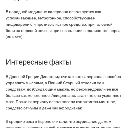
В народной медицине валериана используется как
успокаивающее, ветрогонное, способствующее
пищеварению и противоглистное средство, при головной
боли на нервной почве и при воспалении седалищного нерва
(ишиасе).
Интересные факты
В Древней Греции Диоскорид считал, что валериана способна
управлять мыслями, а Плиний Старший относил ее к
средствам, возбуждающим мысль, но рекомендовали ее все
больше как мочегонное. Авиценна полагал, что она укрепляет
мозг. Позже валериану использовали как антигельминтное,
средство от чумы и даже как афродизиак.
В средние века в Европе считали, что окуривание дымом
валерианы спасает людей, одержимых демонами, прогоняет