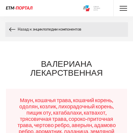
Энциклопедия препаратов
Назад к энциклопедии компонентов
Энциклопедия компонентов
Контакты
ВАЛЕРИАНА
ЛЕКАРСТВЕННАЯ
Маун, кошачья трава, кошачий корень,
одолян, козлик, лихорадочный корень,
пищик оту, катабалахи, катвахот,
трясовичная трава, сороко-приточная
трава, чертово ребро, аверьян, адамово
ребро, ароматник, ладаница, земляной