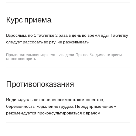
гол
Курс приема
Название
Фаритол С
СОЛОДКА
Gl
Взрослым, по 1 таблетке 2 раза в день во время еды. Таблетку
следует рассосать во рту, не разжевывать.
Производитель
ВТФ
ВИТАМЕР
Продолжительность приема – 2 недели. При необходимости прием
можно повторить.
Страна
Россия
Россия
производства
Противопоказания
таблетки для
таблетки
др
Форма выпуска
рассасывания
массой
Индивидуальная непереносимость компонентов,
массой 350 мг
300 мг
беременность, кормление грудью. Перед применением
рекомендуется проконсультироваться с врачом.
по 2
по 1 таблетке
таблетки
по
Суточная доза
2 раза в день
2 раза в
р