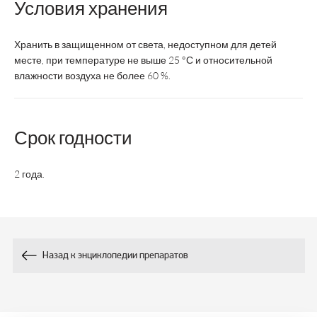
Условия хранения
день
Возрастная
Хранить в защищенном от света, недоступном для детей
взрослые
взрослые
категория
месте, при температуре не выше 25 °С и относительной
влажности воздуха не более 60 %.
Состав:
не менее
Срок годности
50,0±7,5
Витамин С
10,0
2 года.
Экстракт
Х
-
корней солодки
Глицирризиновая
3,0±0,45
-
кислота
Назад к энциклопедии препаратов
Экстракт
Х
-
листьев
тимьяна