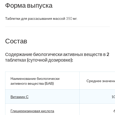
Форма выпуска
Таблетки для рассасывания массой 350 мг.
Состав
Содержание биологически активных веществ в 2
таблетках (суточной дозировке):
Наименование биологически
Среднее значен
активного вещества (БАВ)
Витамин С
10
Глицирризиновая кислота
6