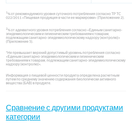
1
% от рекомендуемого уровня суточного потребления согласно ТР ТС
022/2011 «Пищевая продукция в части ее маркировки» (Приложение 2).
2
% от адекватного уровня потребления согласно «Единым санитарно-
эпидемиологическим и гигиеническим требованиям к товарам,
подлежащим санитарно-эпидемиологическому надзору (контролю)»
(Приложение 5).
*Не превышает верхний допустимый уровень потребления согласно
«Единым санитарно-эпидемиологическим и гигиеническим
требованиям к товарам, подлежащим санитарно-эпидемиологическому
надзору (контролю)».
Информация о пищевой ценности продукта определена расчетным
путем по среднему значению содержания биологически активного
вещества (БАВ) в продукте.
Сравнение с другими продуктами
категории