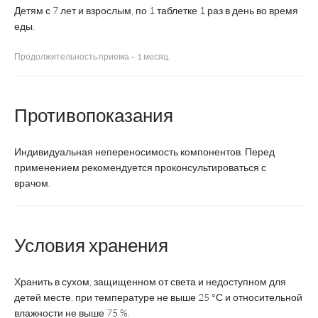
Производитель
ВТФ
Детям с 7 лет и взрослым, по 1 таблетке 1 раз в день во время
Pharma
еды.
Страна
Россия
Германия
Продолжительность приема – 1 месяц.
производства
Регистрация
БАД
БАД
Противопоказания
Форма выпуска
таблетки
таблетки
Индивидуальная непереносимость компонентов. Перед
применением рекомендуется проконсультироваться с
детям с 7 лет и
взрослым по
Суточная доза
взрослым по 1
врачом.
1 таб.
таб.
Курс
1 месяц
1 месяц
Условия хранения
Возрастная
детям с 7 лет и
Хранить в сухом, защищенном от света и недоступном для
взрослым
категория
взрослым
детей месте, при температуре не выше 25 °С и относительной
влажности не выше 75 %.