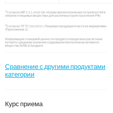
1
Согласно МР 2.3.1.2432-08 «Нормы физиологических потребностей в
энергии и пищевых веществах для различных групп населения РФ».
2
Согласно ТР ТС 022/2011 «Пищевая продукция в части ее маркировки»
(Приложение 2).
Информация о пищевой ценности продукта определена расчетным
путем по среднему значению содержания биологически активного
вещества (БАВ) в продукте.
Сравнение с другими продуктами
категории
Название
Цинк в таблетках
Цинкит
Курс приема
Woerwag