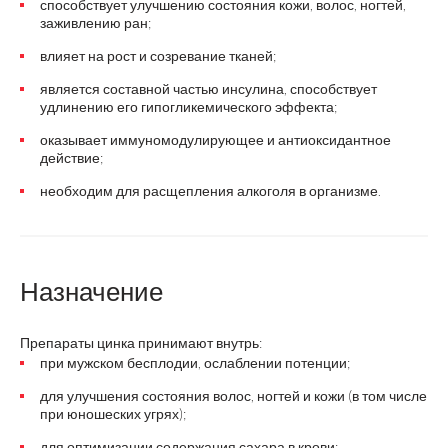
способствует улучшению состояния кожи, волос, ногтей,
заживлению ран;
влияет на рост и созревание тканей;
является составной частью инсулина, способствует
удлинению его гипогликемического эффекта;
оказывает иммуномодулирующее и антиоксидантное
действие;
необходим для расщепления алкоголя в организме.
Назначение
Препараты цинка принимают внутрь:
при мужском бесплодии, ослаблении потенции;
для улучшения состояния волос, ногтей и кожи (в том числе
при юношеских угрях);
для оптимизации содержания сахара в крови;