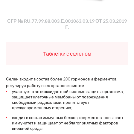
СГР № RU.77.99.88.003.Е.001063.03.19 ОТ 25.03.2019
Г.
Таблетки с селеном
Селен входит в состав более 200 гормонов и ферментов,
регулируя работу всех органов и систем:
участвует в антиоксидантной системе защиты организма,
защищает клеточные мембраны от повреждения
свободными радикалами, препятствует
преждевременному старению;
входит в состав иммунных белков, ферментов, повышает
иммунитет и защищает от неблагоприятных факторов
внешней среды;