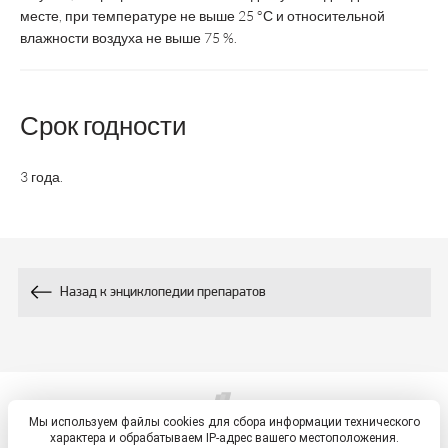
месте, при температуре не выше 25 °С и относительной
50
Селен, мкг
влажности воздуха не выше 75 %.
Х
Селенит натрия
Срок годности
X
Селеновые дрожжи
X
Селена глицинат
3 года.
Назад к энциклопедии препаратов
Мы используем файлы cookies для сбора информации технического
© 2026, ETM - портал
характера и обрабатываем IP-адрес вашего местоположения.