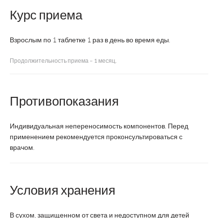
Название
Liksivum Селен
Курс приема
Производитель
ВТФ
Взрослым по 1 таблетке 1 раз в день во время еды.
Страна производства
Россия
Продолжительность приема – 1 месяц.
Регистрация
БАД
Противопоказания
Форма выпуска
таблетки
Индивидуальная непереносимость компонентов. Перед
Суточная доза
1 таблетка
применением рекомендуется проконсультироваться с
врачом.
Курс
1 месяц
Возрастная категория
Взрослые
Условия хранения
Состав:
В сухом, защищенном от света и недоступном для детей