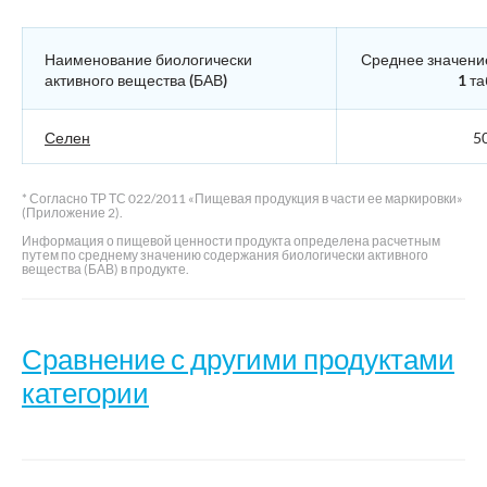
Наименование биологически
Среднее значени
активного вещества (БАВ)
1 та
Селен
50
* Согласно ТР ТС 022/2011 «Пищевая продукция в части ее маркировки»
(Приложение 2).
Информация о пищевой ценности продукта определена расчетным
путем по среднему значению содержания биологически активного
вещества (БАВ) в продукте.
Сравнение с другими продуктами
категории