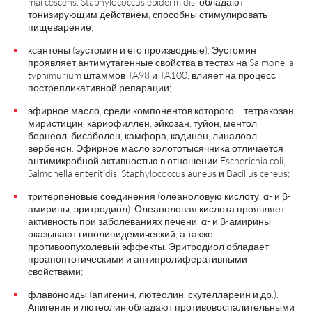
marcescens, Staphylococcus epidermidis; обладают
тонизирующим действием, способны стимулировать
пищеварение;
ксантоны (эустомин и его производные). Эустомин
проявляет антимутагенные свойства в тестах на Salmonella
typhimurium штаммов TA98 и TA100, влияет на процесс
пострепликативной репарации;
эфирное масло, среди компонентов которого – тетракозан,
миристицин, кариофиллен, эйкозан, туйон, ментол,
борнеол, бисаболен, камфора, кадинен, линалоол,
вербенон. Эфирное масло золототысячника отличается
антимикробной активностью в отношении Escherichia coli,
Salmonella enteritidis, Staphylococcus aureus и Bacillus cereus;
тритерпеновые соединения (олеаноловую кислоту, α- и β-
амирины, эритродиол). Олеаноловая кислота проявляет
активность при заболеваниях печени. α- и β-амирины
оказывают гиполипидемический, а также
противоопухолевый эффекты. Эритродиол обладает
проапоптотическими и антипролиферативными
свойствами;
флавоноиды (апигенин, лютеолин, скутеллареин и др.).
Апигенин и лютеолин обладают противовоспалительными