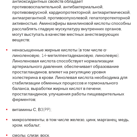
антиоксидантных свойств обладает
противовоспалительной, антибактериальной,
противовирусной, кардиопротекторной, антиаритмической,
антиагрегантной, противоопухолевой, гепатопротекторной
активностью. Аминоэфиры ванилиновой кислоты способны
расслаблять гладкую мускулатуру внутренних органов,
могут выступать в качестве местных анестезирующих
веществ;
ненасыщенные жирные кислоты (в том числе α-
линоленовую, 14-метилпентадекановую, линолевую).
Линоленовая кислота способствует нормализации
артериального давления, обеспечивает образование
простагландинов, влияет на регуляцию уровня
холестерина в крови. Линолевая кислота необходима для
стабилизации обменных процессов и гормонального
баланса, выработки жирных кислот в печени,
простагландинов, улучшения работы пищеварительных
ферментов;
витамины С, Β3(PP);
микроэлементы, в том числе железо, цинк, марганец, медь,
хром, кобальт;
смолы, слизи, воск.