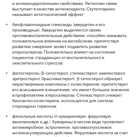
и антиканцерогенными свойствами. Лютеолин также
выступает в качестве антиоксиданта. Скутеллареин
оказывает антитоксический эффект;
биофлавоноидные гликозиды (кверцетин и его
производные). Кверцетин выделяется своим
противовоспалительным действием, способен оказывать
положительное влияние на метаболизм, препятствуя
развитию ожирения, может подавлять развитие
атеросклероза. Положительно влияет на состояние
пациентов, страдающих от воспалительного и
окислительного стрессов;
фитостеролы (β-ситостерол, стигмастерол, кампестерол,
эритростерол, брассикастерол). β-ситостерол образует
нерастворимые комплексы с холестерином, препятствует
его всасыванию в кишечнике, что имеет большое значение
в профилактике атеросклероза. Стигмастерол снижает
биосинтез холестерина, используется для синтеза
стероидных гормонов;
фенольные кислоты (п-кумариновую, феруловую,
ванилиновую и др.). Кумарины в чистом виде проявляют
антимикробное, эстрогенное, противоопухолевое,
антикоагулирующее действие. Феруловая кислота за счет