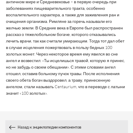
античном мире и Средневековье – в первую очередь при
заболеваниях пищеварительного тракта, особенно
воспалительного характера, а также для заживления ран и
очищения организма. Римляне за горечь называли его
желчью земли. В Средние века в Европе был распространен
рассказ о тяжелобольном богаче, которого отказывались
лечить врачи, так как считали умирающим. Тогда тот дал обет
в случае исцеления пожертвовать в пользу бедных 100
золотых монет. Через некоторое время ему явился во сне
ангел и возвестил: «Ты исцелишься травой, которую я принес,
но не забудь о своем обещании». С этими словами ангел
отошел, оставив больному пучок травы. После исполнения
своего обета богач выздоровел, а траву, принесенную
ангелом, стали называть Centaurium, что в переводе с латыни
значит «100 золотых».
Назад к энциклопедии компонентов