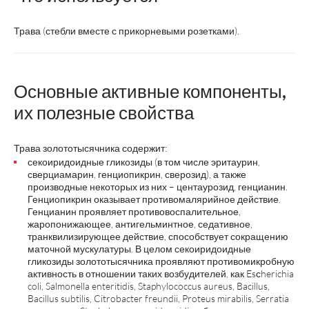
Трава (стебли вместе с прикорневыми розетками).
Основные активные компоненты,
их полезные свойства
Трава золототысячника содержит:
секоиридоидные гликозиды (в том числе эритаурин,
сверциамарин, генциопикрин, сверозид), а также
производные некоторых из них – центаурозид, генцианин.
Генциопикрин оказывает противомалярийное действие.
Генцианин проявляет противовоспалительное,
жаропонижающее, антигельминтное, седативное,
транквилизирующее действие, способствует сокращению
маточной мускулатуры. В целом секоиридоидные
гликозиды золототысячника проявляют противомикробную
активность в отношении таких возбудителей, как Esсherichia
coli, Salmonella enteritidis, Staphylococcus aureus, Bacillus,
Bacillus subtilis, Citrobacter freundii, Proteus mirabilis, Serratia