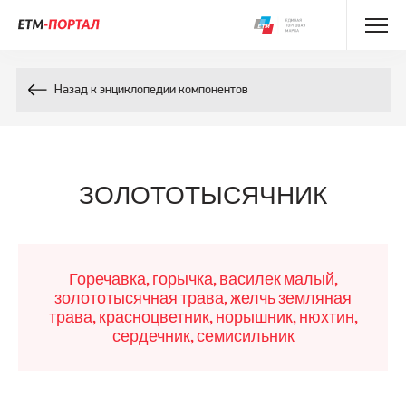
Энциклопедия препаратов
Назад к энциклопедии компонентов
Энциклопедия компонентов
Контакты
ЗОЛОТОТЫСЯЧНИК
Горечавка, горычка, василек малый,
золототысячная трава, желчь земляная
трава, красноцветник, норышник, нюхтин,
сердечник, семисильник