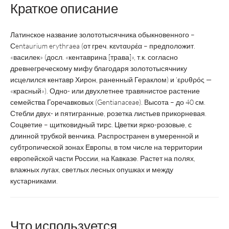
Краткое описание
Латинское название золототысячника обыкновенного –
Сentaurium erythraea (от греч. κενταυρέα – предположит.
«василек» (досл. «кентаврина [трава]», т.к. согласно
древнегреческому мифу благодаря золототысячнику
исцелился кентавр Хирон, раненный Гераклом) и ’ερυθρός —
«красный»). Одно- или двухлетнее травянистое растение
семейства Горечавковых (Gentianaceae). Высота – до 40 см.
Стебли двух- и пятигранные, розетка листьев прикорневая.
Соцветие – щитковидный тирс. Цветки ярко-розовые, с
длинной трубкой венчика. Распространен в умеренной и
субтропической зонах Европы, в том числе на территории
европейской части России, на Кавказе. Растет на полях,
влажных лугах, светлых лесных опушках и между
кустарниками.
Что используется