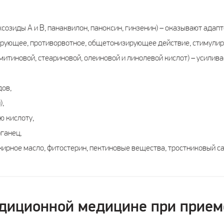
созиды А и В, панаквилон, паноксин, гинзенин) – оказывают адап
рующее, противорвотное, общетонизирующее действие, стимулир
митиновой, стеариновой, олеиновой и линолевой кислот) – усилива
ов,
),
ю кислоту,
ганец,
ирное масло, фитостерин, пектиновые вещества, тростниковый са
диционной медицине при прием