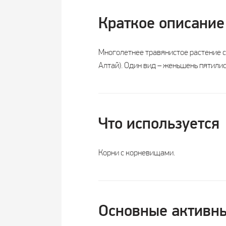
Краткое описание
Многолетнее травянистое растение се
Алтай). Один вид – женьшень пятили
Что используется
Корни с корневищами.
Основные активны