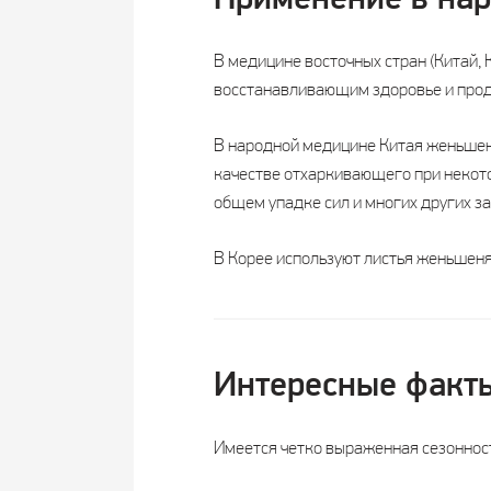
Применение в на
В медицине восточных стран (Китай,
восстанавливающим здоровье и про
В народной медицине Китая женьшень
качестве отхаркивающего при некото
общем упадке сил и многих других з
В Корее используют листья женьшеня
Интересные факт
Имеется четко выраженная сезонност