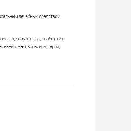
ерсальным лечебным средством,
кулеза, ревматизма, диабета и в
ркании; малокровии, истерии,