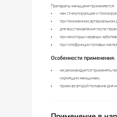
Препараты женьшеня применяются:
как стимулирующее и тонизирую
при пониженном артериальном 
для восстановления после пере
при некоторых нервных заболева
при гипофункции половых желез
Особенности применения:
не рекомендуется применять лю
кормящим женщинам;
прием во второй половине дня м