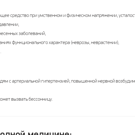
щее средство при умственном и физическом напряжении, усталос
давлении,
несенных заболеваний,
ниях функционального характера (неврозы, неврастении),
.
дям с артериальной гипертензией, повышенной нервной возбудим
ожет вызвать бессонницу.