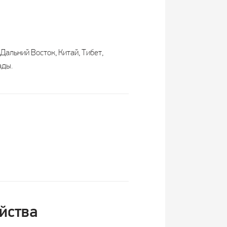
Дальний Восток, Китай, Тибет,
ады.
йства