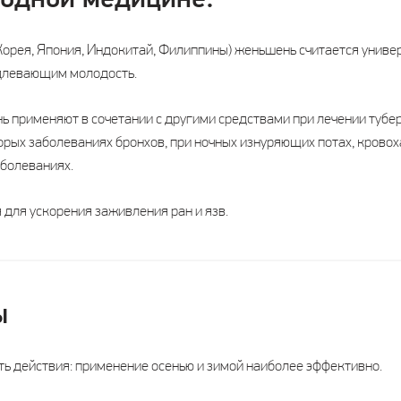
родной медицине:
 Корея, Япония, Индокитай, Филиппины) женьшень считается унив
длевающим молодость.
 применяют в сочетании с другими средствами при лечении тубер
рых заболеваниях бронхов, при ночных изнуряющих потах, кровоха
аболеваниях.
 для ускорения заживления ран и язв.
ы
ь действия: применение осенью и зимой наиболее эффективно.