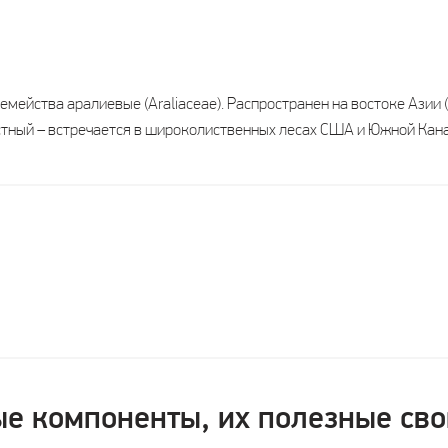
мейства аралиевые (Araliaсеае). Распространен на востоке Азии (
стный – встречается в широколиственных лесах США и Южной Кан
е компоненты, их полезные сво