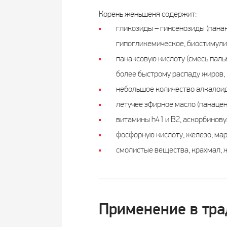
Корень женьшеня содержит:
гликозиды – гинсенозиды (панак
гипогликемическое, биостимули
панаксовую кислоту (смесь паль
более быстрому распаду жиров,
небольшое количество алкалоид
летучее эфирное масло (панацен
витамины h41 и В2, аскорбинову
фосфорную кислоту, железо, мар
смолистые вещества, крахмал, ж
Применение в тра