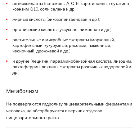
антиоксиданты (витамины А, С, Е, каротиноиды, глутатион,
коэнзим Q10, соли селена и др.);
жирные кислоты (эйкозопентаеновая и др.);
органические кислоты (уксусная, лимонная и др.);
растительные и микробные экстракты (морковный,
картофельный, кукурузный, рисовый, тыквенный,
чесночный, дрожжевой и др.);
и другие (лецитин, парааминобензойная кислота, лизоцим,
лактоферрин, лектины, экстракты различных водорослей и
др.).
Метаболизм
Не подвергаются гидролизу пищеварительными ферментами
человека, не абсорбируются в верхних отделах
пищеварительного тракта.