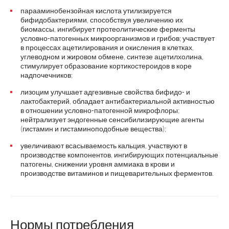
парааминобензойная кислота утилизируется
бифидобактериями, способствуя увеличению их
биомассы, ингибирует протеолитические ферменты
условно-патогенных микроорганизмов и грибов; участвует
в процессах ацетилирования и окисления в клетках,
углеводном и жировом обмене, синтезе ацетилхолина,
стимулирует образование кортикостероидов в коре
надпочечников;
лизоцим улучшает адгезивные свойства бифидо- и
лактобактерий, обладает антибактериальной активностью
в отношении условно-патогенной микрофлоры;
нейтрализует эндогенные сенсибилизирующие агенты
(гистамин и гистаминоподобные вещества);
увеличивают всасываемость кальция, участвуют в
производстве компонентов, ингибирующих потенциальные
патогены, снижении уровня аммиака в крови и
производстве витаминов и пищеварительных ферментов.
Нормы потребления