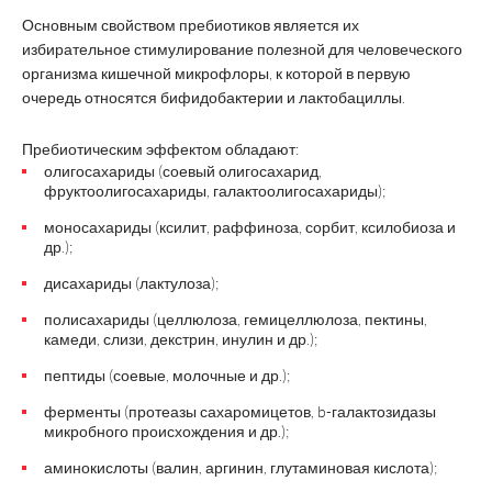
Основным свойством пребиотиков является их
избирательное стимулирование полезной для человеческого
организма кишечной микрофлоры, к которой в первую
очередь относятся бифидобактерии и лактобациллы.
Пребиотическим эффектом обладают:
олигосахариды (соевый олигосахарид,
фруктоолигосахариды, галактоолигосахариды);
моносахариды (ксилит, раффиноза, сорбит, ксилобиоза и
др.);
дисахариды (лактулоза);
полисахариды (целлюлоза, гемицеллюлоза, пектины,
камеди, слизи, декстрин, инулин и др.);
пептиды (соевые, молочные и др.);
ферменты (протеазы сахаромицетов, b-галактозидазы
микробного происхождения и др.);
аминокислоты (валин, аргинин, глутаминовая кислота);