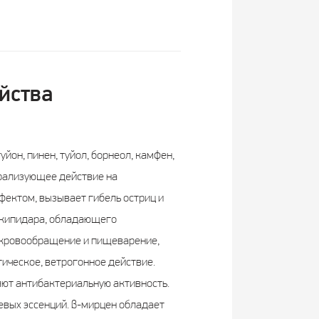
йства
йон, пинен, туйол, борнеол, камфен,
арализующее действие на
ектом, вызывает гибель остриц и
 скипидара, обладающего
 кровообращение и пищеварение,
ическое, ветрогонное действие.
ют антибактериальную активность.
евых эссенций. β-мирцен обладает