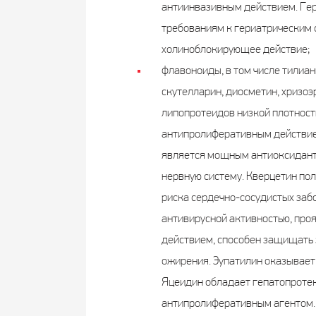
антиинвазивным действием. Гера
требованиям к гериатрическим 
холиноблокирующее действие;
флавоноиды, в том числе тилиани
скутелларин, диосметин, хризо
липопротеидов низкой плотност
антипролиферативным действие
является мощным антиоксиданто
нервную систему. Кверцетин по
риска сердечно-сосудистых заб
антивирусной активностью, про
действием, способен защищать 
ожирения. Эупатилин оказывает
Яцеидин обладает гепатопроте
антипролиферативным агентом. 