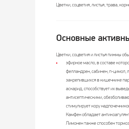
Цветки, соцветия, листья, трава, кор
Основные активны
Цветки, соцветия и листья пижмы об
эфирное масло, в составе которо
фелландрен, сабинен, п-цимол, 
закрепившихся в кишечнике пар
аскарид, способствует их вывед
антисептическими, обезболива
стимулирует кору надпочечнико
Камфен обладает антикоагулянт
Лимонен также способен тормози