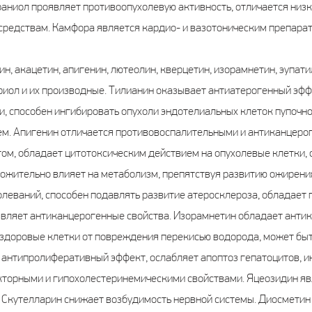
ниол проявляет противоопухолевую активность, отличается низко
средствам. Камфора является кардио- и вазотоническим препарат
н, акацетин, апигенин, лютеолин, кверцетин, изорамнетин, эупати
эриол и их производные. Тилианин оказывает антиатерогенный эфф
и, способен ингибировать опухоли эндотелиальных клеток пупочн
м. Апигенин отличается противовоспалительными и антиканцеро
м, обладает цитотоксическим действием на опухолевые клетки, 
ложительно влияет на метаболизм, препятствуя развитию ожирени
олеваний, способен подавлять развитие атеросклероза, обладает
являет антиканцерогенные свойства. Изорамнетин обладает ант
здоровые клетки от повреждения перекисью водорода, может быт
 антипролиферативный эффект, ослабляет апоптоз гепатоцитов, 
кторными и гипохолестеринемическими свойствами. Яцеозидин я
Скутелларин снижает возбудимость нервной системы. Диосметин