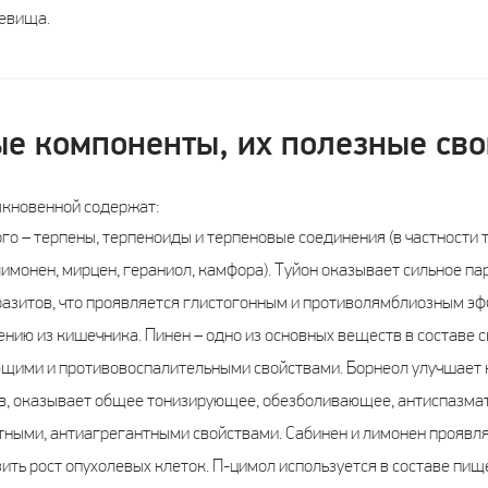
невища.
е компоненты, их полезные сво
ыкновенной содержат:
го – терпены, терпеноиды и терпеновые соединения (в частности ту
лимонен, мирцен, гераниол, камфора). Туйон оказывает сильное п
азитов, что проявляется глистогонным и противолямблиозным эфф
ению из кишечника. Пинен – одно из основных веществ в составе
ющими и противовоспалительными свойствами. Борнеол улучшает
в, оказывает общее тонизирующее, обезболивающее, антиспазмат
ными, антиагрегантными свойствами. Сабинен и лимонен проявля
ть рост опухолевых клеток. П-цимол используется в составе пищ