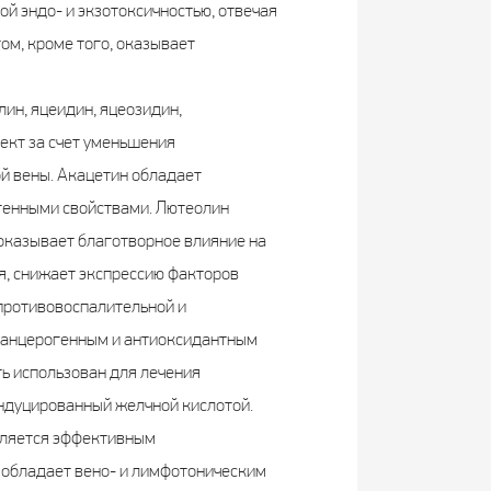
й эндо- и экзотоксичностью, отвечая
ом, кроме того, оказывает
лин, яцеидин, яцеозидин,
ект за счет уменьшения
ой вены. Акацетин обладает
генными свойствами. Лютеолин
оказывает благотворное влияние на
я, снижает экспрессию факторов
 противовоспалительной и
иканцерогенным и антиоксидантным
ь использован для лечения
индуцированный желчной кислотой.
вляется эффективным
 обладает вено- и лимфотоническим