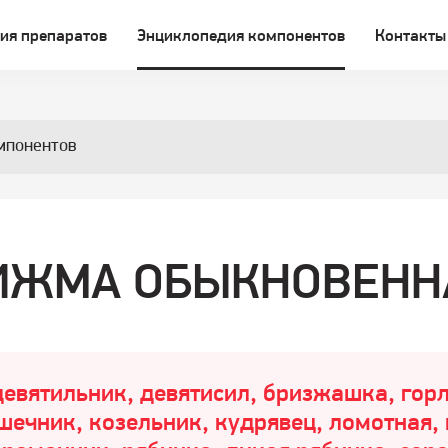
ия препаратов
Энциклопедия компонентов
Контакты
мпонентов
ИЖМА ОБЫКНОВЕНН
евятильник, девятисил, бризжашка, горл
шечник, козельник, кудрявец, ломотная,