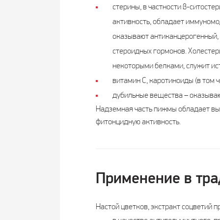
стерины, в частности β-ситосте
активность, обладает иммуномо
оказывают антиканцерогенный, 
стероидных гормонов. Холестер
некоторыми белками, служит ис
витамин C, каротиноиды (в том ч
дубильные вещества – оказыва
Надземная часть пижмы обладает вы
фитонцидную активность.
Применение в тр
Настой цветков, экстракт соцветий п