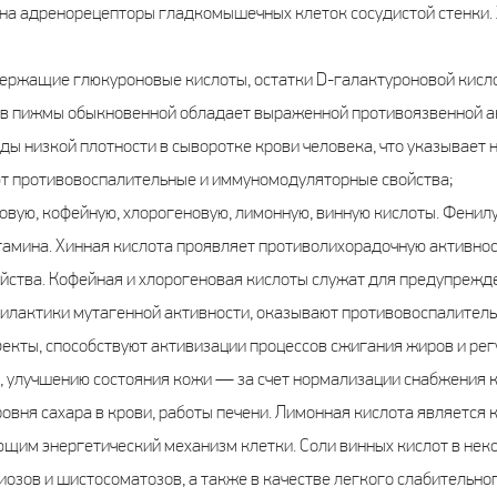
 на адренорецепторы гладкомышечных клеток сосудистой стенки.
держащие глюкуроновые кислоты, остатки D-галактуроновой кисло
в пижмы обыкновенной обладает выраженной противоязвенной ак
ы низкой плотности в сыворотке крови человека, что указывает 
ют противовоспалительные и иммуномодуляторные свойства;
ровую, кофейную, хлорогеновую, лимонную, винную кислоты. Фенил
амина. Хинная кислота проявляет противолихорадочную активнос
йства. Кофейная и хлорогеновая кислоты служат для предупреж
илактики мутагенной активности, оказывают противовоспалитель
екты, способствуют активизации процессов сжигания жиров и ре
к, улучшению состояния кожи — за счет нормализации снабжения 
овня сахара в крови, работы печени. Лимонная кислота является
щим энергетический механизм клетки. Соли винных кислот в неко
зов и шистосоматозов, а также в качестве легкого слабительног