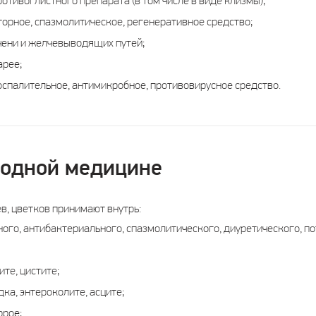
ротивоглистного препарата (в том числе в виде клизмы);
орное, спазмолитическое, регенеративное средство;
чени и желчевыводящих путей;
арее;
оспалительное, антимикробное, противовирусное средство.
родной медицине
ев, цветков принимают внутрь:
ного, антибактериального, спазмолитического, диуретического, 
ите, цистите;
дка, энтероколите, асците;
ррое;