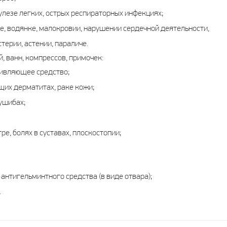
улезе легких, острых респираторных инфекциях;
е, водянке, малокровии, нарушении сердечной деятельности,
стерии, астении, параличе.
, ванн, компрессов, примочек:
ивляющее средство;
ящих дерматитах, раке кожи;
 ушибах;
ре, болях в суставах, плоскостопии;
 антигельминтного средства (в виде отвара);
.