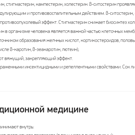
рин, стигмастерин, кампестерин, холестерин. β-ситостерин прояв
дулирующим и противовоспалительным действием. β-ситостерин, 
противоопухолевый эффект. Стигмастерин снижает биосинтез холе
ин в организме человека является важной частью клеточных мемб
точником образования желчных кислот, кортикостероидов, половы
исле β-каротин, β-зеакаротин, лютеин);
ют вяжущий, закрепляющий эффект.
раженными инсектицидными и репеллентными свойствами. Сок л
адиционной медицине
ринимают внутрь: