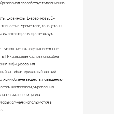
 Хризоэриол способствует увеличению
ты, L-рамнозы, L-арабинозы, D-
тивностью. Кроме того, танацетаны
на их антиатеросклеротическую
уксусная кислота служит исходным
ть. П-кумаровая кислота способна
дения инфицирования
ный, антибактериальный, легкий
гуляции обмена веществ, повышению
клеток кислородом, укреплению
 ключевым звеном цикла
торых случаях используются в
о;