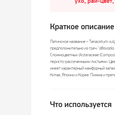
ухо, рай-цвет
Краткое описание
Латинское название – Tanacetum vulg
предположительно из греч. ’αθανασία
Сложноцветных (Asteraceae (Composi
перисто-рассеченными листьями. Цве
имеет характерный камфорный запах. 
Китае, Японии и Корее. Пижма и пр
Что используется