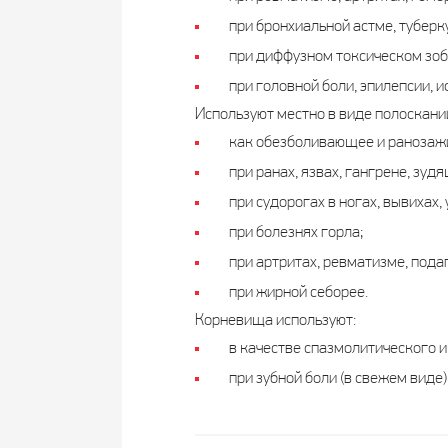
при бронхиальной астме, туберк
при диффузном токсическом зоб
при головной боли, эпилепсии, и
Используют местно в виде полосканий
как обезболивающее и ранозаж
при ранах, язвах, гангрене, зуд
при судорогах в ногах, вывихах,
при болезнях горла;
при артритах, ревматизме, подаг
при жирной себорее.
Корневища используют:
в качестве спазмолитического и
при зубной боли (в свежем виде)