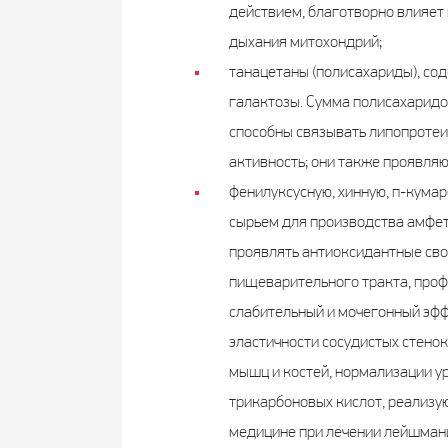
действием, благотворно влияет
дыхания митохондрий;
танацетаны (полисахариды), со
галактозы. Сумма полисахаридо
способны связывать липопротеид
активность; они также проявля
фенилуксусную, хинную, п-кума
сырьем для производства амфет
проявлять антиоксидантные сво
пищеварительного тракта, проф
слабительный и мочегонный эфф
эластичности сосудистых стено
мышц и костей, нормализации ур
трикарбоновых кислот, реализую
медицине при лечении лейшманио