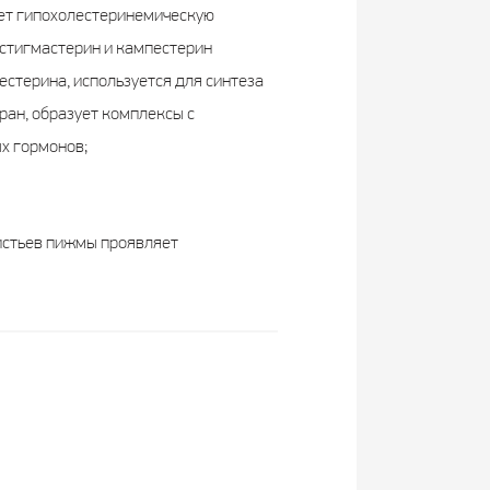
ляет гипохолестеринемическую
стигмастерин и кампестерин
стерина, используется для синтеза
ран, образует комплексы с
х гормонов;
истьев пижмы проявляет