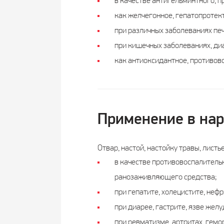
в качестве антигельминтного, п
как желчегонное, гепатопротект
при различных заболеваниях пе
при кишечных заболеваниях, ди
как антиоксидантное, противов
Применение в на
Отвар, настой, настойку травы, листь
в качестве противовоспалитель
ранозаживляющего средства;
при гепатите, холецистите, нефр
при диарее, гастрите, язве желу
при ревматизме, артритах, гемо