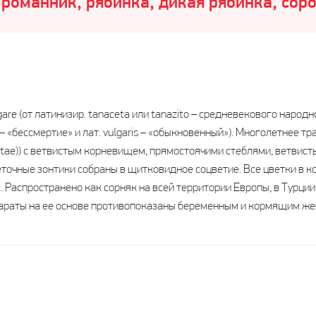
, романник, рябинка, дикая рябинка, соро
are (от латинизир. tanaceta или tanazito – средневекового наро
 – «бессмертие» и лат. vulgaris – «обыкновенный»). Многолетнее т
tae)) с ветвистым корневищем, прямостоячими стеблями, ветвисты
точные зонтики собраны в щитковидное соцветие. Все цветки в к
Распространено как сорняк на всей территории Европы, в Турции,
епараты на ее основе противопоказаны беременным и кормящим ж