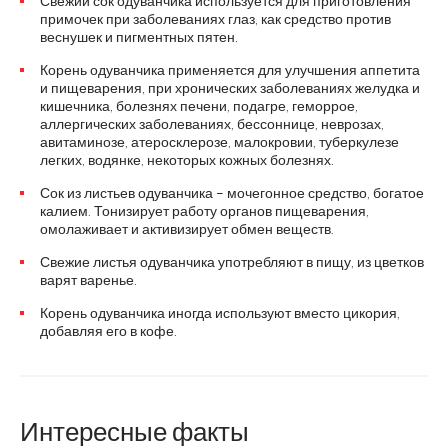
Свежий сок одуванчика используется для приготовления
примочек при заболеваниях глаз, как средство против
веснушек и пигментных пятен.
Корень одуванчика применяется для улучшения аппетита
и пищеварения, при хронических заболеваниях желудка и
кишечника, болезнях печени, подагре, геморрое,
аллергических заболеваниях, бессоннице, неврозах,
авитаминозе, атеросклерозе, малокровии, туберкулезе
легких, водянке, некоторых кожных болезнях.
Сок из листьев одуванчика – мочегонное средство, богатое
калием. Тонизирует работу органов пищеварения,
омолаживает и активизирует обмен веществ.
Свежие листья одуванчика употребляют в пищу, из цветков
варят варенье.
Корень одуванчика иногда используют вместо цикория,
добавляя его в кофе.
Интересные факты