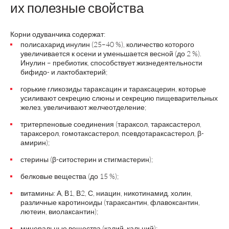
их полезные свойства
Корни одуванчика содержат:
полисахарид инулин (25–40 %), количество которого
увеличивается к осени и уменьшается весной (до 2 %).
Инулин – пребиотик, способствует жизнедеятельности
бифидо- и лактобактерий;
горькие гликозиды тараксацин и тараксацерин, которые
усиливают секрецию слюны и секрецию пищеварительных
желез, увеличивают желчеотделение;
тритерпеновые соединения (тараксол, тараксастерол,
тараксерол, гомотаксастерол, псевдотараксастерол, β-
амирин);
стерины (β-ситостерин и стигмастерин);
белковые вещества (до 15 %);
витамины: А, В1, В2, С, ниацин, никотинамид, холин,
различные каротиноиды (тараксантин, флавоксантин,
лютеин, виолаксантин);
минеральные вещества (калий, кальций);