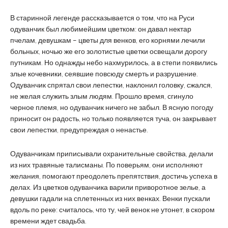
В старинной легенде рассказывается о том, что на Руси
одуванчик был любимейшим цветком: он давал нектар
пчелам, девушкам – цветы для венков, его корнями лечили
больных, ночью же его золотистые цветки освещали дорогу
путникам. Но однажды небо нахмурилось, а в степи появились
злые кочевники, сеявшие повсюду смерть и разрушение.
Одуванчик спрятал свои лепестки, наклонил головку, сжался,
не желая служить злым людям. Прошло время, сгинуло
черное племя, но одуванчик ничего не забыл. В ясную погоду
приносит он радость, но только появляется туча, он закрывает
свои лепестки, предупреждая о ненастье.
Одуванчикам приписывали охранительные свойства, делали
из них травяные талисманы. По поверьям, они исполняют
желания, помогают преодолеть препятствия, достичь успеха в
делах. Из цветков одуванчика варили приворотное зелье, а
девушки гадали на сплетенных из них венках. Венки пускали
вдоль по реке: считалось, что ту, чей венок не утонет, в скором
времени ждет свадьба.