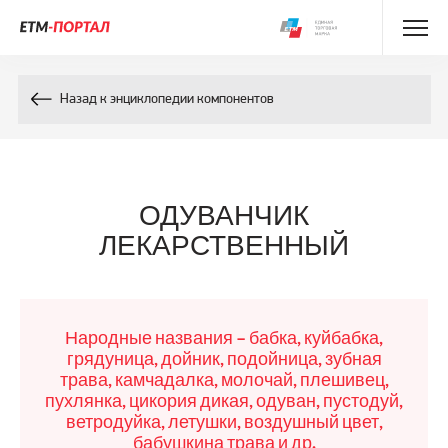
Энциклопедия препаратов
Назад к энциклопедии компонентов
Энциклопедия компонентов
Контакты
ОДУВАНЧИК
ЛЕКАРСТВЕННЫЙ
Народные названия – бабка, куйбабка,
грядуница, дойник, подойница, зубная
трава, камчадалка, молочай, плешивец,
пухлянка, цикория дикая, одуван, пустодуй,
ветродуйка, летушки, воздушный цвет,
бабушкина трава и др.