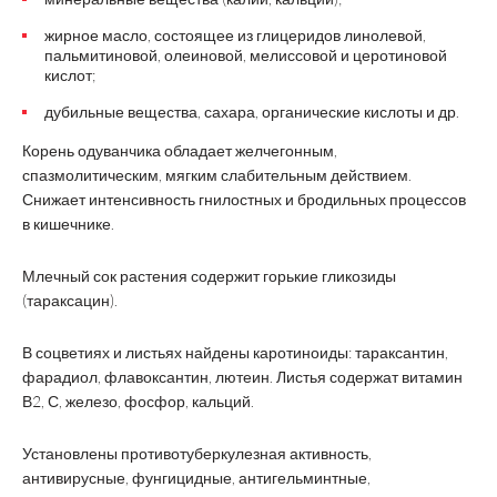
жирное масло, состоящее из глицеридов линолевой,
пальмитиновой, олеиновой, мелиссовой и церотиновой
кислот;
дубильные вещества, сахара, органические кислоты и др.
Корень одуванчика обладает желчегонным,
спазмолитическим, мягким слабительным действием.
Снижает интенсивность гнилостных и бродильных процессов
в кишечнике.
Млечный сок растения содержит горькие гликозиды
(тараксацин).
В соцветиях и листьях найдены каротиноиды: тараксантин,
фарадиол, флавоксантин, лютеин. Листья содержат витамин
В2, С, железо, фосфор, кальций.
Установлены противотуберкулезная активность,
антивирусные, фунгицидные, антигельминтные,