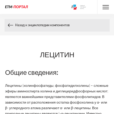
Энциклопедия препаратов
Назад к энциклопедии компонентов
Энциклопедия компонентов
Контакты
ЛЕЦИТИН
Общие сведения:
Лецитины (холинфосфатиды, фосфатидилхолины) – сложные
эфиры аминоспирта холина и диглицеридфосфорных кислот;
являются важнейшими представителями фосфолипидов. В
зависимости от расположения остатка фосфохолина у α- или
β- углеродного атома различают α- или β-лецитины. Все
природные лецитины являются L-α-лецитинами. Известно