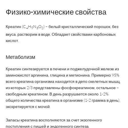
Физико-химические свойства
Креатин (C
H
N
O
) – белый кристаллический порошок, без
4
9
3
2
вкуса, растворим в воде. Обладает свойствами карбоновых
кислот.
Метаболизм
Креатин синтезируется в печени и поджелудочной железе из
аминокислот аргинина, глицина и метионина. Примерно 95%
всего креатина организма находится в депо скелетных мышц,
из которых 2/3 представлены фосфокреатином, остальное –
свободным креатином. В день разрушается около 1-2%
общего количества креатина в организме (1-2 грамма в день),
экскретируется с мочой.
Запасы креатина восполняются за счет экзогенного
поступления с пищей и эндогенного синтеза.