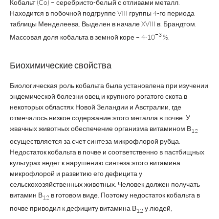
Кобальт (Co) – серебристо-белый с отливами металл.
Находится в побочной подгруппе VIII группы 4-го периода
таблицы Менделеева. Выделен в начале XVIII в. Брандтом.
−3
Массовая доля кобальта в земной коре – 4·10
%.
Биохимические свойства
Биологическая роль кобальта была установлена при изучении
эндемической болезни овец и крупного рогатого скота в
некоторых областях Новой Зеландии и Австралии, где
отмечалось низкое содержание этого металла в почве. У
жвачных животных обеспечение организма витамином В
12
осуществляется за счет синтеза микрофлорой рубца.
Недостаток кобальта в почве и соответственно в пастбищных
культурах ведет к нарушению синтеза этого витамина
микрофлорой и развитию его дефицита у
сельскохозяйственных животных. Человек должен получать
витамин В
в готовом виде. Поэтому недостаток кобальта в
12
почве приводил к дефициту витамина В
у людей,
12