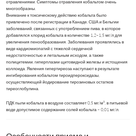
отравлениями. Симптомы отравления кобальтом очень
многообразны.
Внимание к токсическому действию кобальта было
привлечено после регистрации в Канаде, США и Бельгии
заболеваний, связанных с употреблением пива, в которое
добавлялся хлорид кобальта в количестве 1,2–1,5 мг/л для
увеличения пенообразования. Заболевания проявлялись в
виде кардиомиопатий с тяжелой сердечной
недостаточностью и летальным исходом, а также
полицитемии, гиперплазии щитовидной железы и истощения
коллоида. Явления гипертиреоза наступают в результате
ингибирования кобальтом тироидпероксидазы,
осуществляющей йодирование тирозиновых остатков
тиреоглобулина.
ПДК пыли кобальта в воздухе составляет 0,5 мг/м³, в питьевой
воде допустимое содержание солей кобальта – 0,01 мг/л.
Особенности приема и