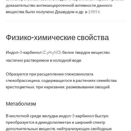
доказательство антиканцерогенной активности данного
вещества было получено Дэшвудом и др. в 1989 г.
Физико-химические свойства
Индол-3-карбинол (C
H
NO) белое твердое вещество,
9
9
частично растворимое в холодной воде.
Образуется при расщеплении глюкозинолата
глюкобрассицина, содержащегося в растениях семейства
крестоцветных, при нарезании, разжевывании овощей.
Метаболизм
В кислотной среде желудка индол-3-карбинол быстро
преобразуется в дииндолилметан и широкий спектр
дополнительных веществ, нейтрализующих свободные