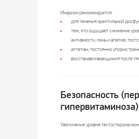
Икариин рекомендуется:
для лечения эректильной дисфу
тем, кто ощущает снижение уров
активности, лень и апатию, пост
атлетам, постоянно упорно тре
восстанавливающимся после тяж
Безопасность (пе
гипервитаминоза)
Увеличение уровня тестостерона мож