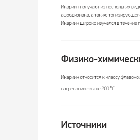
Икариин получают из нескольких вид
афродизиака, а также тонизирующего,
Икариин широко изучался в течение п
Физико-химическ
Икариин относится к классу флавоно
о
нагревании свыше 200
С.
Источники