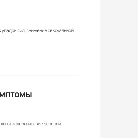
к упадок сил, снижение сексуальной
имптомы
можны аллергические реакции.