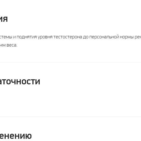
ия
темы и поднятия уровня тестостерона до персональной нормы ре
мм веса.
аточности
менению