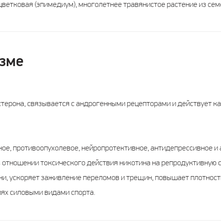
цветковая (эпимедиум), многолетнее травянистое растение из се
зме
стерона, связывается с андрогенными рецепторами и действует ка
ое, противоопухолевое, нейропротективное, антидепрессивное и 
отношении токсического действия никотина на репродуктивную с
ни, ускоряет заживление переломов и трещин, повышает плотность
иях силовыми видами спорта.