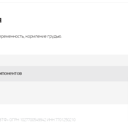
я
еременность, кормление грудью.
мпонентов
ВТФ» ОГРН 1027700549942 ИНН 7701250210