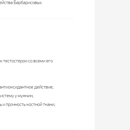
мейства Барбарисовых.
к тестостерон со всеми его
антиоксидантное действие;
истему у мужчин;
 и прочность костной ткани;