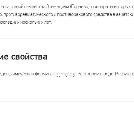
ов растений семейства Эпимедиум (Горянка), препараты которых 
 противоревматического и противоракового средства в азиатских 
оследних нескольких лет.
ие свойства
идов, химическая формула С
Н
О
. Растворим в воде. Разруша
33
40
15