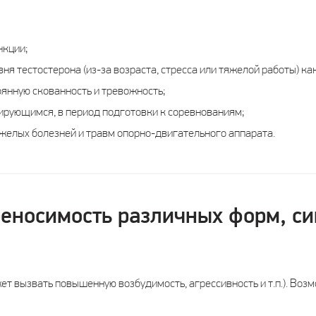
нкции;
ня тестостерона (из-за возраста, стресса или тяжелой работы) ка
оянную скованность и тревожность;
нирующимся, в период подготовки к соревнованиям;
елых болезней и травм опорно-двигательного аппарата.
реносимость различных форм, с
ет вызвать повышенную возбудимость, агрессивность и т.п.). Воз