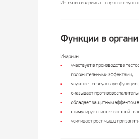
Источник икариина – горянка крупно
Функции в органи
Икариин
участвует в производстве тесто
положительными эффектами;
улучшает сексуальную функцию;
оказывает противовоспалительн
обладает защитным эффектом в 
стимулирует синтез костной тка
усиливает рост мышц при занят