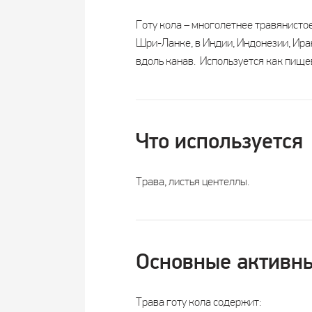
Готу кола – многолетнее травянисто
Шри-Ланке, в Индии, Индонезии, Ира
вдоль канав. Используется как пище
Что используется
Трава, листья центеллы.
Основные активны
Трава готу кола содержит: