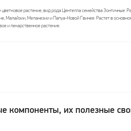
е цветковое растение, вид рода Центелла семейства Зонтичные. Р
не, Малайзии, Меланезии и Папуа-Новой Гвинее. Растет в основно
вое и лекарственное растение.
е компоненты, их полезные сво