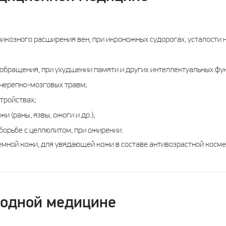
икозного расширения вен, при икроножных судорогах, усталости н
обращения, при ухудшении памяти и других интеллектуальных фун
 черепно-мозговых травм;
тройствах;
 (раны, язвы, ожоги и др.);
борьбе с целлюлитом, при ожирении.
емной кожи, для увядающей кожи в составе антивозрастной косме
родной медицине