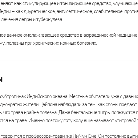
меняют как стимулирующее и тонизирующее средство, улучшающее
Индии – как диуретическое, антисептическое, слабительное, проти
 лечения лепры и туберкулеза.
амое важное омолаживающее средство в аюрведической медицине.
у, полезны при хронических кожных болезнях.
ы
 субтропиках Индийского океана. Местные обитатели уже с давних
днократно жители Цейлона наблюдали за тем, как слоны поедают 
, что трава крайне полезна. Даже бенгальские тигры пользуются 
тся на траве. Именно поэтому готу колу еще называют «тигровой 
говорится о профессоре-травнике Ли Чун Юне. Он постоянно выпив