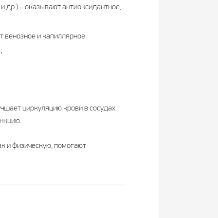
 др.) – оказывают антиоксидантное,
ют венозное и капиллярное
;
учшает циркуляцию крови в сосудах
ункцию.
ак и физическую, помогают