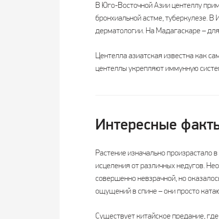
В Юго-Восточной Азии центеллу при
бронхиальной астме, туберкулезе. В 
дерматологии. На Мадагаскаре – для
Центелла азиатская известна как с
центеллы укрепляют иммунную систем
Интересные факт
Растение изначально произрастало в
исцеления от различных недугов. Нео
совершенно невзрачной, но оказалось
ощущений в спине – они просто катаю
Существует китайское предание, где 