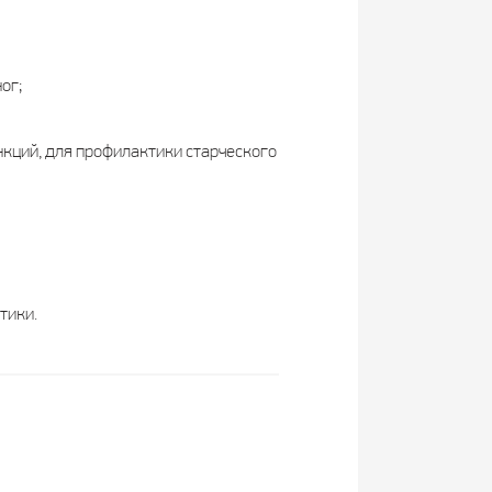
ог;
кций, для профилактики старческого
тики.