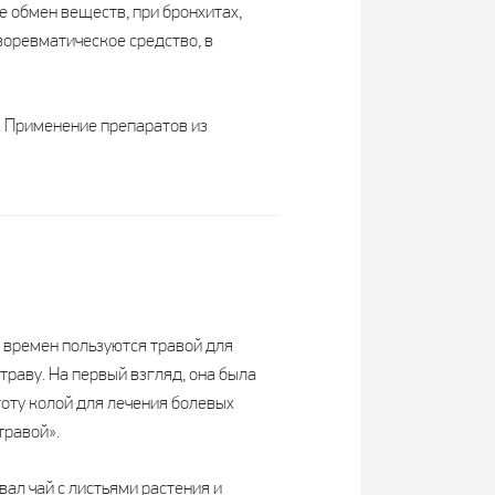
 обмен веществ, при бронхитах,
воревматическое средство, в
 Применение препаратов из
 времен пользуются травой для
траву. На первый взгляд, она была
готу колой для лечения болевых
травой».
ал чай с листьями растения и