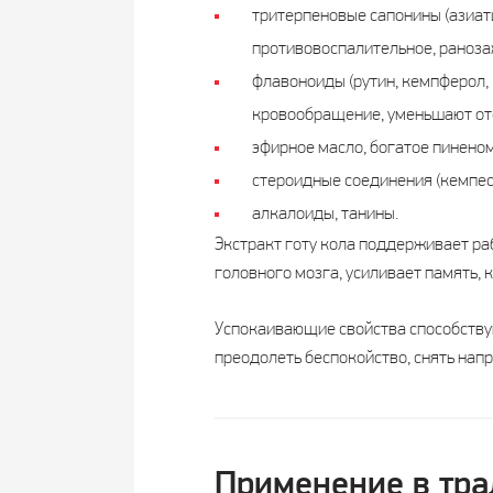
тритерпеновые сапонины (азиат
противовоспалительное, раноза
флавоноиды (рутин, кемпферол, 
кровообращение, уменьшают оте
эфирное масло, богатое пинено
стероидные соединения (кемпест
алкалоиды, танины.
Экстракт готу кола поддерживает ра
головного мозга, усиливает память, 
Успокаивающие свойства способствую
преодолеть беспокойство, снять напр
Применение в тр