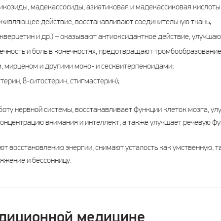
икозиды, мадекассосиды, азиатиковая и мадекассиковая кислоты и
живляющее действие, восстанавливают соединительную ткань;
кверцетин и др.) – оказывают антиоксидантное действие, улучша
чность и боль в конечностях, предотвращают тромбообразование
м, мирценом и другими моно- и сесквитерпеноидами;
ерин, β-ситостерин, стигмастерин);
боту нервной системы, восстанавливает функции клеток мозга, ул
концентрацию внимания и интеллект, а также улучшает речевую ф
т восстановлению энергии, снимают усталость как умственную, т
яжение и бессонницу.
адиционной медицине