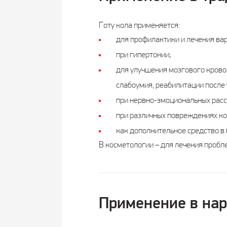
Готу кола применяется:
для профилактики и лечения вар
при гипертонии;
для улучшения мозгового крово
слабоумия, реабилитации после
при нервно-эмоциональных расс
при различных повреждениях кожи
как дополнительное средство в 
В косметологии – для лечения пробл
Применение в на