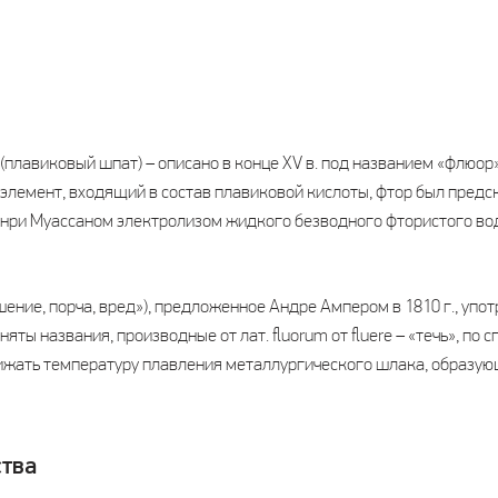
плавиковый шпат) – описано в конце XV в. под названием «флюор»
элемент, входящий в состав плавиковой кислоты, фтор был предска
 Анри Муассаном электролизом жидкого безводного фтористого в
ушение, порча, вред»), предложенное Андре Ампером в 1810 г., упо
няты названия, производные от лат. fluorum от fluere – «течь», по
нижать температуру плавления металлургического шлака, образу
тва