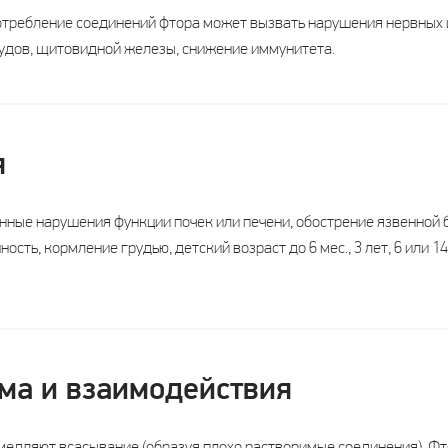
требление соединений фтора может вызвать нарушения нервных и
осудов, щитовидной железы, снижение иммунитета.
я
ные нарушения функции почек или печени, обострение язвенной 
ть, кормление грудью, детский возраст до 6 мес., 3 лет, 6 или 14
ма и взаимодействия
медляют всасывание (образуя плохо растворимые соединения). Фт