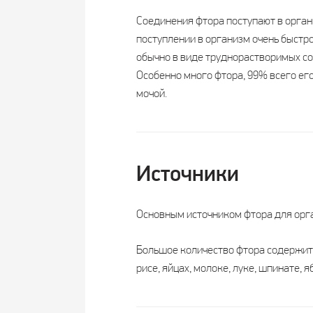
Соединения фтора поступают в органи
поступлении в организм очень быстро
обычно в виде труднорастворимых сол
Особенно много фтора, 99% всего его
мочой.
Источники
Основным источником фтора для орган
Большое количество фтора содержится
рисе, яйцах, молоке, луке, шпинате, я