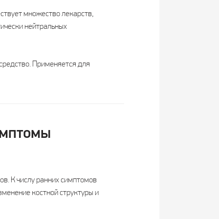
ствует множество лекарств,
огически нейтральных
средство. Применяется для
имптомы
ов. К числу ранних симптомов
зменение костной структуры и