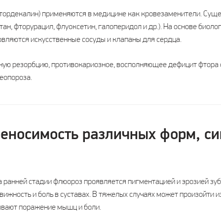
ордекалин) применяются в медицине как кровезаменители. Суще
ан, фторурацил, флуоксетин, галоперидол и др.). На основе биол
вляются искусственные сосуды и клапаны для сердца.
ную резорбцию, противокариозное, восполняющее дефицит фтора 
еопороза.
реносимость различных форм, с
 ранней стадии флюороз проявляется пигментацией и эрозией зуб
ижность и боль в суставах. В тяжелых случаях может произойти и
ывают поражение мышц и боли.