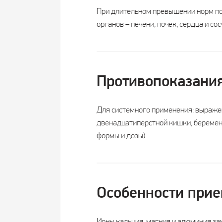
При длительном превышении норм по
органов – печени, почек, сердца и с
Противопоказани
Для системного применения: выражен
двенадцатиперстной кишки, беременнос
формы и дозы).
Особенности прие
Ионы кальция, магния и алюминия за