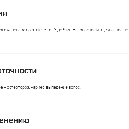
ия
го человека составляет от 3 до 5 мг. Безопасное и адекватное пот
аточности
 – остеопороз, кариес, выпадение волос.
менению