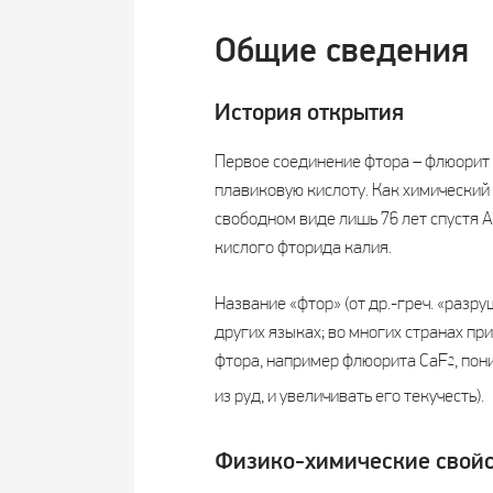
Общие сведения
История открытия
Первое соединение фтора – флюорит (
плавиковую кислоту. Как химический 
свободном виде лишь 76 лет спустя
кислого фторида калия.
Название «фтор» (от др.-греч. «разр
других языках; во многих странах при
фтора, например флюорита CaF
, по
2
из руд, и увеличивать его текучесть).
Физико-химические свойс