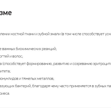
зме
лении костной ткани и зубной эмали (в том числе способствует ус
е важных биохимических реакций;
гтей и волос;
 (способствует формированию, развитию и созреванию эритроцито
итета;
ионуклидов и тяжелых металлов;
зующих бактерий, благодаря чему часто применяется в зубных пас
риеса.