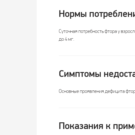
Нормы потреблен
Суточная потребность фтора у взросло
до 4 мг.
Симптомы недост
Основные проявления дефицита фтора
Показания к при