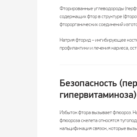
Фторированные углеводороды (перфт
содержащих фтор в структуре (фторот
фторорганических соединений изгото
Натрия фторид – ингибирующее кост
профилактики и лечения кариеса, ост
Безопасность (пе
гипервитаминоза)
Избыток фтора вызывает флюороз. На
флюороза скелета относятся тугоподв
кальцификация связок, которые выз