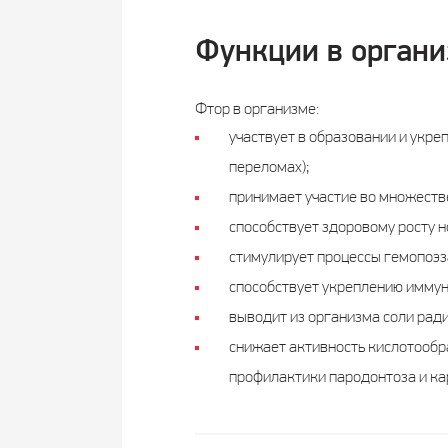
Функции в органи
Фтор в организме:
участвует в образовании и укреп
переломах);
принимает участие во множеств
способствует здоровому росту но
стимулирует процессы гемопоэза
способствует укреплению иммун
выводит из организма соли рад
снижает активность кислотообра
профилактики пародонтоза и ка