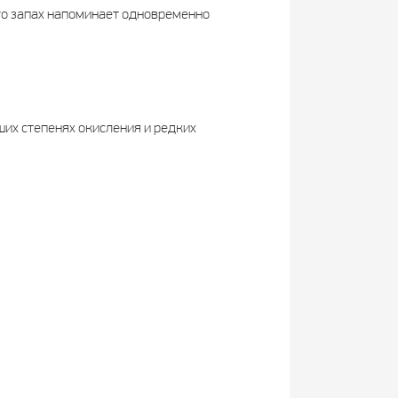
го запах напоминает одновременно
их степенях окисления и редких