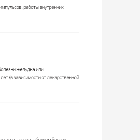
мпульсов, работы внутренних
болезни желудка или
 лет (в зависимости от лекарственной
ор угнетает метаболизм йода и