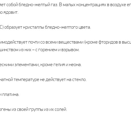
ет собой бледно-желтый газ. В малых концентрациях в воздухе е
но ядовит.
C) образует кристаллы бледно-желтого цвета.
имодействует почти со всеми веществами (кроме фторидов в высш
шинством из них – с горением и взрывом.
ескими элементами, кроме гелия и неона.
атной температуре не действует на стекло.
и платина.
гены из своей группы из их солей.