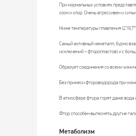
При нормальных условиях представля
озон и хлор. Очень агрессивен и силь
Ниже температуры плавления (219,7°
Самый активный неметалл, бурно вза
исключений – фторопластов) и с боль
Образует соединения со всеми химич
Без примеси фтороводорода при комн
В атмосфере фтора горят даже вода 
Фтор способен вытеснять другие гало
Метаболизм