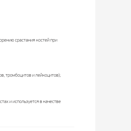
корению срастания костей при
в, тромбоцитов и лейкоцитов);
тах и используется в качестве