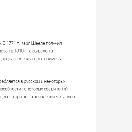
. В 1771 г. Карл Шееле получил
зан в 1810 г., а выделен в
одорода, содержащего примесь
требляется в русском и некоторых
 способности некоторых соединений
ющегося при восстановлении металлов