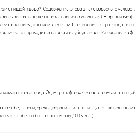
зм с пищей и водой. Содержание фтора в теле взрослого человека 
 всасывается в кишечнике (аналогично хлоридам). В организме фт
ей с кальцием, магнием, железом. Соединения фтора входят в сос
 количества, приходится на кости и зубную эмаль. Из организма 
изма является вода. Одну треть фтора человек получает с пищей и
 в рыбе, печени, орехах, баранине и телятине, а также в овсяной
блоках. Особенно богат фтором чай (100 мкг/г).