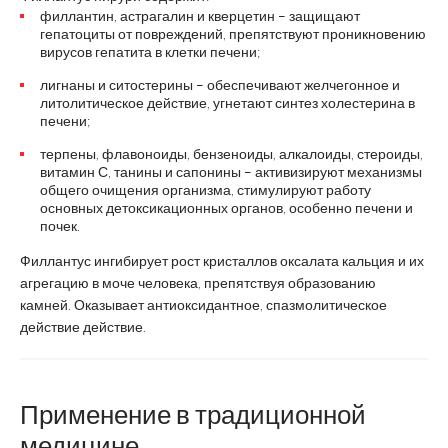
филлантин, астрагалин и кверцетин – защищают
гепатоциты от повреждений, препятствуют проникновению
вирусов гепатита в клетки печени;
лигнаны и ситостерины – обеспечивают желчегонное и
литолитическое действие, угнетают синтез холестерина в
печени;
терпены, флавоноиды, бензеноиды, алкалоиды, стероиды,
витамин С, танины и сапонины – активизируют механизмы
общего очищения организма, стимулируют работу
основных детоксикационных органов, особенно печени и
почек.
Филлантус ингибирует рост кристаллов оксалата кальция и их
агрегацию в моче человека, препятствуя образованию
камней. Оказывает антиоксидантное, спазмолитическое
действие действие.
Применение в традиционной
медицине