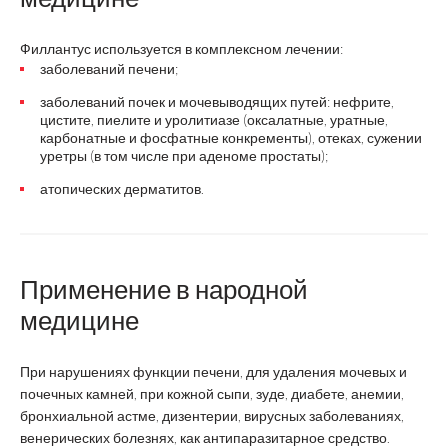
Филлантус используется в комплексном лечении:
заболеваний печени;
заболеваний почек и мочевыводящих путей: нефрите,
цистите, пиелите и уролитиазе (оксалатные, уратные,
карбонатные и фосфатные конкременты), отеках, сужении
уретры (в том числе при аденоме простаты);
атопических дерматитов.
Применение в народной
медицине
При нарушениях функции печени, для удаления мочевых и
почечных камней, при кожной сыпи, зуде, диабете, анемии,
бронхиальной астме, дизентерии, вирусных заболеваниях,
венерических болезнях, как антипаразитарное средство.