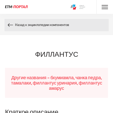
Энциклопедия препаратов
Назад к энциклопедии компонентов
Энциклопедия компонентов
Контакты
ФИЛЛАНТУС
Другие названия – бхумиамла, чанка педра,
тамалаки, филлантус уринария, филлантус
амарус
Краткое описание