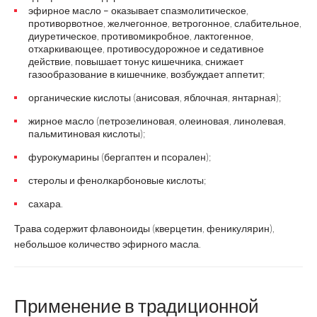
эфирное масло – оказывает спазмолитическое,
противорвотное, желчегонное, ветрогонное, слабительное,
диуретическое, противомикробное, лактогенное,
отхаркивающее, противосудорожное и седативное
действие, повышает тонус кишечника, снижает
газообразование в кишечнике, возбуждает аппетит;
органические кислоты (анисовая, яблочная, янтарная);
жирное масло (петрозелиновая, олеиновая, линолевая,
пальмитиновая кислоты);
фурокумарины (бергаптен и псорален);
стеролы и фенолкарбоновые кислоты;
сахара.
Трава содержит флавоноиды (кверцетин, феникулярин),
небольшое количество эфирного масла.
Применение в традиционной