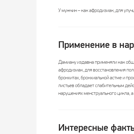
У мужчин – как афродизиак, для улу
Применение в на
Дамиану издавна применяли как обще
афродизиак, для восстановления пол
бронхитах, бронхиальной астме и про
листьев обладает слабительным дейст
нарушениях менструального цикла, а
Интересные факт