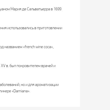
аном Мария де Сальватьерра в 1699
ения использовались в приготовлении
 названием «french wine coca»,
 XV в. был покровителем врачей и
аболеваний, но и для ароматизации
ликере «Damiana».