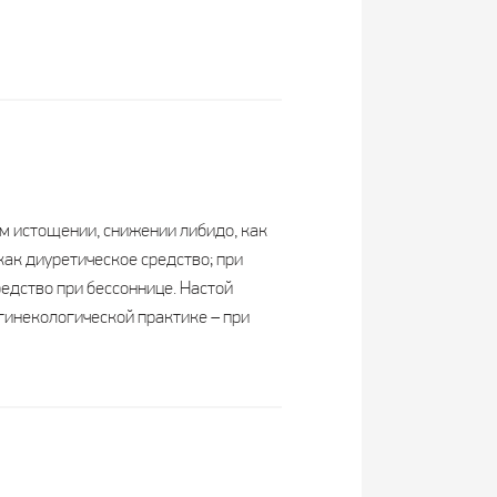
м истощении, снижении либидо, как
ак диуретическое средство; при
редство при бессоннице. Настой
 гинекологической практике – при