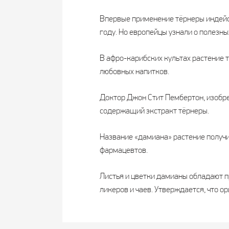
Впервые применение тёрнеры индейс
году. Но европейцы узнали о полезны
В афро-карибских культах растение т
любовных напитков.
Доктор Джон Стит Пембертон, изобре
содержащий экстракт тёрнеры.
Название «дамиана» растение получил
фармацевтов.
Листья и цветки дамианы обладают п
ликеров и чаев. Утверждается, что о