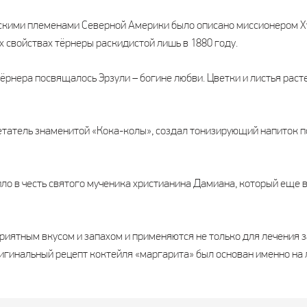
кими племенами Северной Америки было описано миссионером Ху
х свойствах тёрнеры раскидистой лишь в 1880 году.
ёрнера посвящалось Эрзули – богине любви. Цветки и листья раст
татель знаменитой «Кока-колы», создал тонизирующий напиток под
о в честь святого мученика христианина Дамиана, который еще в
риятным вкусом и запахом и применяются не только для лечения з
ригинальный рецепт коктейля «маргарита» был основан именно на 