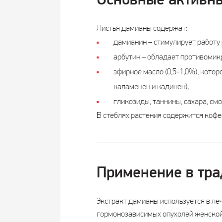
Основные активны
Листья дамианы содержат:
дамианин – стимулирует работу
арбутин – обладает противомик
эфирное масло (0,5-1,0%), котор
каламенен и кадинен);
гликозиды, таннины, сахара, смо
В стеблях растения содержится кофе
Применение в тр
Экстракт дамианы используется в ле
гормонозависимых опухолей женской