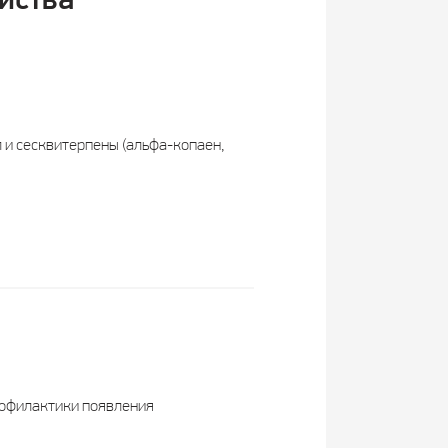
йства
л и сесквитерпены (альфа-копаен,
профилактики появления