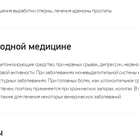
чшения выработки спермы, лечения аденомы простаты.
родной медицине
тонизирующее средство, при нервных срывах, депрессии, нервно
овой активности. При заболеваниях мочевыделительной системы к
студных заболеваниях. При головных болях, как успокоительное с
вием, поэтому применяется при хронических запорах, колитах. В
 также для лечения некоторых венерических заболеваний.
ы