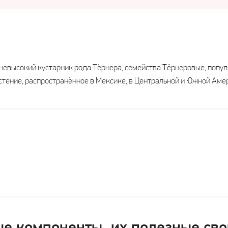
невысокий кустарник рода Тёрнера, семейства Тёрнеровые, попу
стение, распространённое в Мексике, в Центральной и Южной Амер