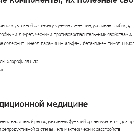
е компоненты, их полезные сво
 репродуктивной системы у мужчин и женщин, усиливает либидо;
робными, диуретическими, противовоспалительными свойствами;
ое содержит цинеол, парамицин, альфа- и бета-пинен, тимол, цимо
лы, хлорофилл и др.
ин.
адиционной медицине
чении нарушений репродуктивных функций организма, в т.ч. для 
 репродуктивной системы и климактерических расстройств.