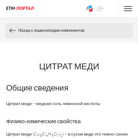
Энциклопедия препаратов
Назад к энциклопедии компонентов
Энциклопедия компонентов
Контакты
ЦИТРАТ МЕДИ
Общие сведения
Цитрат меди – медная соль лимонной кислоты.
Физико-химические свойства
Цитрат меди (Cu
(C
H
O
)
) – в сухом виде это темно-синие
3
6
5
7
2