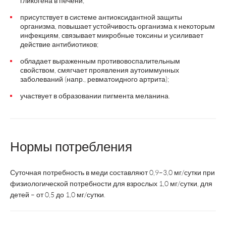
гликогена в печени;
присутствует в системе антиоксидантной защиты
организма, повышает устойчивость организма к некоторым
инфекциям, связывает микробные токсины и усиливает
действие антибиотиков;
обладает выраженным противовоспалительным
свойством, смягчает проявления аутоиммунных
заболеваний (напр., ревматоидного артрита);
участвует в образовании пигмента меланина.
Нормы потребления
Суточная потребность в меди составляют 0,9–3,0 мг/сутки при
физиологической потребности для взрослых 1,0 мг/сутки, для
детей – от 0,5 до 1,0 мг/сутки.