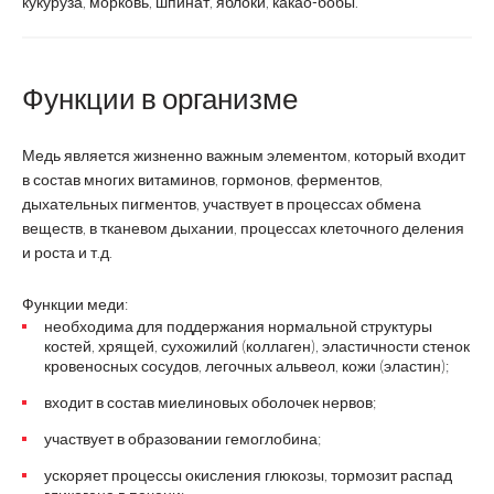
кукуруза, морковь, шпинат, яблоки, какао-бобы.
Функции в организме
Медь является жизненно важным элементом, который входит
в состав многих витаминов, гормонов, ферментов,
дыхательных пигментов, участвует в процессах обмена
веществ, в тканевом дыхании, процессах клеточного деления
и роста и т.д.
Функции меди:
необходима для поддержания нормальной структуры
костей, хрящей, сухожилий (коллаген), эластичности стенок
кровеносных сосудов, легочных альвеол, кожи (эластин);
входит в состав миелиновых оболочек нервов;
участвует в образовании гемоглобина;
ускоряет процессы окисления глюкозы, тормозит распад