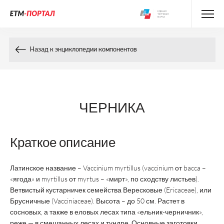
Энциклопедия препаратов
Назад к энциклопедии компонентов
Энциклопедия компонентов
Контакты
ЧЕРНИКА
Краткое описание
Латинское название – Vaccinium myrtillus (vaccinium от bacca –
«ягода» и myrtillus от myrtus – «мирт», по сходству листьев).
Ветвистый кустарничек семейства Вересковые (Ericaceae), или
Брусничные (Vacciniaceae). Высота – до 50 см. Растет в
сосновых, а также в еловых лесах типа «ельник-черничник»,
реже — в смешанных лесах и тундре. Основные заготовки