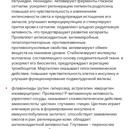
петунидин, пеонидин). Активируют ферменты глазной
сетчатки, ускоряют регенерацию пигмента родопсина,
повышая его чувствительность к изменениям
интенсивности света и предупреждая истощение его
запасов, улучшают микроциркуляцию и стимулируют
приток крови к сетчатке, подавляют альдозо-редуктазную
активность, что предотвращает развитие катаракты.
Проявляют антиоксидантные, антимикробные,
гепатопротекторные, противоязвенные,
противоопухолевые свойства, активизируют обмен
веществ на тканевом уровне. Стабилизируют молекулы
коллагена, составляющего основу соединительной ткани, и
ускоряют его биосинтез, предупреждают агрегацию
тромбоцитов. Миртиллин оказывает гипогликемическое
действие, повышая чувствительность клеток к инсулину и
улучшая функционирование поджелудочной железы;
флавоноиды (рутин, гиперозид, астрагалин, кверцетин,
изокверцитрин). Проявляют Р-витаминную активность,
укрепляют сосуды, оказывают спазмолитическое действие;
аминокислоты: цистеин, глутамин, глицин. Цистеин играет
ключевую роль в формировании инсулина и
иммуноглобулинов (антител), способствует заживлению
ожогов и ран, регенерации кожи, обладает
антиоксидантной активностью. Глутамин – переносчик