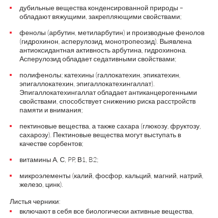
дубильные вещества конденсированной природы –
обладают вяжущими, закрепляющими свойствами;
фенолы (арбутин, метиларбутин) и производные фенолов
(гидрохинон, асперулозид, монотропеозид). Выявлена
антиоксидантная активность арбутина, гидрохинона.
Асперулозид обладает седативными свойствами;
полифенолы; катехины (галлокатехин, эпикатехин,
эпигаллокатехин, эпигаллокатехингаллат).
Эпигаллокатехингаллат обладает антиканцерогенными
свойствами, способствует снижению риска расстройств
памяти и внимания;
пектиновые вещества, а также сахара (глюкозу, фруктозу,
сахарозу). Пектиновые вещества могут выступать в
качестве сорбентов;
витамины А, С, PP, В1, B2;
микроэлементы (калий, фосфор, кальций, магний, натрий,
железо, цинк).
Листья черники:
включают в себя все биологически активные вещества,