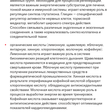
аминных групп, необходим для процессов регенерации,
является важным энергетическим субстратом для печени,
тонкой кишки и иммунной системы, играет ключевую роль в
регуляции синтеза глутатиона. Глицин — специфический
регулятор активности нервных клеток, тормозной
медиатор, метаболит широкого спектра действия.
Способен связывать различные эндогенные и экзогенные
соединения, а также нормализовать синтез коллагена и
соединительной ткани;
органические кислоты (лимонную, щавелевую, яблочную,
янтарную, хинную, хлорогеновую, молочную, кофейную).
Лимонная кислота играет важную роль в системе
биохимических реакций клеточного дыхания. Щавелевая
кислота применяется в медицине для предотвращения
свертывания крови. Яблочную кислоту применяют при
получении различных лекарственных средств в
фармацевтической промышленности. Хинная кислота в
результате этерификации кофейной кислотой образует
хлорогеновую кислоту, обладающую антиоксидантными
свойствами. Молочная кислота играет важную роль в
процессе выработки энергии во время тренировок.
Кофейная кислота оказывает кардиопротекторное и
антигипоксическое действие, способствует оптимизации
показателей кардиогемодинамики;