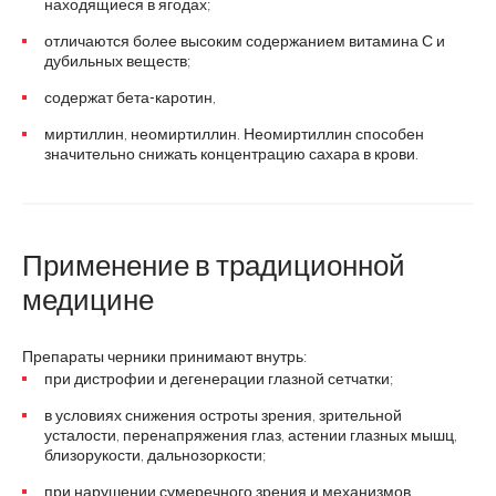
находящиеся в ягодах;
отличаются более высоким содержанием витамина С и
дубильных веществ;
содержат бета-каротин,
миртиллин, неомиртиллин. Неомиртиллин способен
значительно снижать концентрацию сахара в крови.
Применение в традиционной
медицине
Препараты черники принимают внутрь:
при дистрофии и дегенерации глазной сетчатки;
в условиях снижения остроты зрения, зрительной
усталости, перенапряжения глаз, астении глазных мышц,
близорукости, дальнозоркости;
при нарушении сумеречного зрения и механизмов