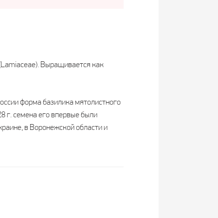
(Lamiaceae). Выращивается как
России форма базилика мятолистного
8 г. семена его впервые были
краине, в Воронежской области и