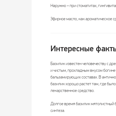
Наружно – при стоматитах, гингивита
Эфирное масло, как ароматическое с
Интересные факт
Базилик известен человечеству с др
и чистым, прохладным вкусом богине 
бальзамирующих составах. В антично
базилик хорошо растет там, где было
лекарственное средство.
Долгое время базилик мятолистный б
синтеза.