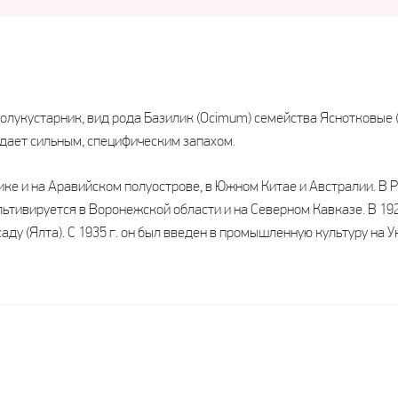
олукустарник, вид рода Базилик (Ocimum) семейства Яснотковые 
дает сильным, специфическим запахом.
ике и на Аравийском полуострове, в Южном Китае и Австралии. В 
тивируется в Воронежской области и на Северном Кавказе. В 192
ду (Ялта). С 1935 г. он был введен в промышленную культуру на У