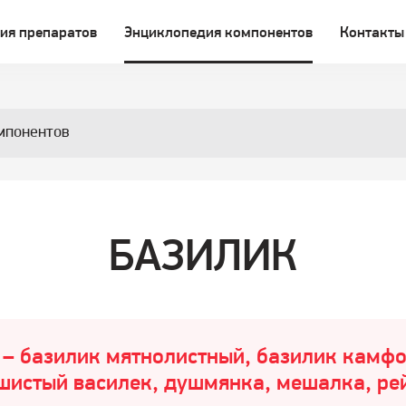
ия препаратов
Энциклопедия компонентов
Контакты
мпонентов
БАЗИЛИК
 – базилик мятнолистный, базилик камф
шистый василек, душмянка, мешалка, ре