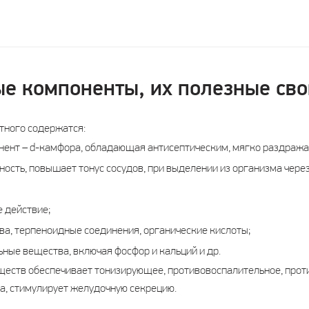
е компоненты, их полезные сво
тного содержатся:
онент – d-камфора, обладающая антисептическим, мягко раздра
ость, повышает тонус сосудов, при выделении из организма чере
 действие;
а, терпеноидные соединения, органические кислоты;
ные вещества, включая фосфор и кальций и др.
ществ обеспечивает тонизирующее, противовоспалительное, прот
, стимулирует желудочную секрецию.