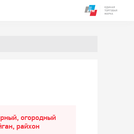
орный, огородный
йган, райхон