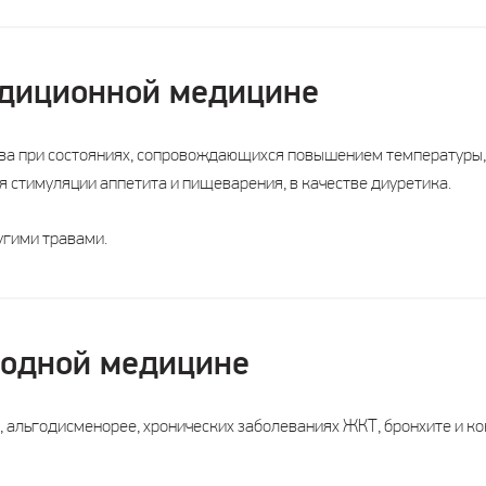
адиционной медицине
ва при состояниях, сопровождающихся повышением температуры, 
ля стимуляции аппетита и пищеварения, в качестве диуретика.
угими травами.
родной медицине
, альгодисменорее, хронических заболеваниях ЖКТ, бронхите и ко