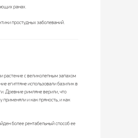
ающих ранах.
ктики простудных заболеваний.
ли растение с великолепным запахом
ние египтяне использовали базилик в
и. Древние римляне верили, что
у применяли и как пряность, и как
йден более рентабельный способ ее