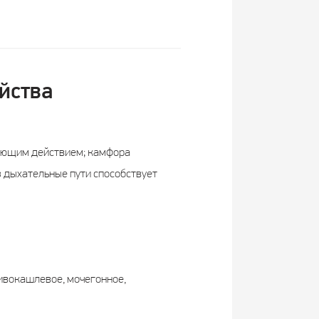
йства
жающим действием; камфора
з дыхательные пути способствует
ивокашлевое, мочегонное,