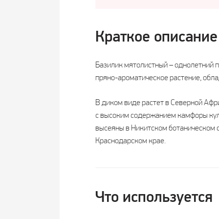
Краткое описание
Базилик мятолистный – однолетний п
пряно-ароматическое растение, обла
В диком виде растет в Северной Афр
с высоким содержанием камфоры куль
высеяны в Никитском ботаническом са
Краснодарском крае.
Что используется