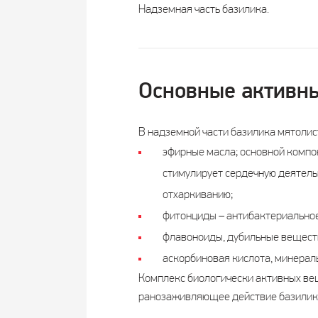
Надземная часть базилика.
Основные активны
В надземной части базилика мятолис
эфирные масла; основной комп
стимулирует сердечную деятельн
отхаркиванию;
фитонциды – антибактериальное
флавоноиды, дубильные веществ
аскорбиновая кислота, минераль
Комплекс биологически активных ве
ранозаживляющее действие базилика