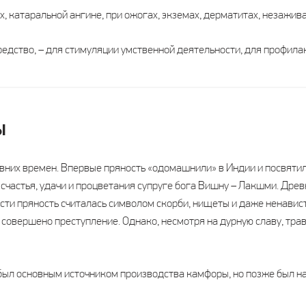
х, катаральной ангине, при ожогах, экземах, дерматитах, незажив
редство, – для стимуляции умственной деятельности, для профила
ы
евних времен. Впервые пряность «одомашнили» в Индии и посвяти
счастья, удачи и процветания супруге бога Вишну – Лакшми. Древ
сти пряность считалась символом скорби, нищеты и даже ненавист
 совершено преступление. Однако, несмотря на дурную славу, трав
ыл основным источником производства камфоры, но позже был на