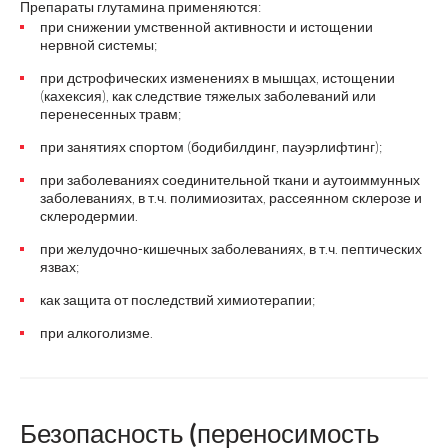
Препараты глутамина применяются:
при снижении умственной активности и истощении
нервной системы;
при дстрофических изменениях в мышцах, истощении
(кахексия), как следствие тяжелых заболеваний или
перенесенных травм;
при занятиях спортом (бодибилдинг, пауэрлифтинг);
при заболеваниях соединительной ткани и аутоиммунных
заболеваниях, в т.ч. полимиозитах, рассеянном склерозе и
склеродермии.
при желудочно-кишечных заболеваниях, в т.ч. пептических
язвах;
как защита от последствий химиотерапии;
при алкоголизме.
Безопасность (переносимость