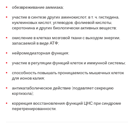
обезвреживание аммиака;
участие в синтезе других аминокислот, в т. ч. гистидина,
нуклеиновых кислот, углеводов, фолиевой кислоты,
серотонина и других биологически активных веществ;
окисление в клетках мозговой ткани с выходом энергии,
запасаемой в виде АТФ;
нейромедиаторная функция;
участие в регуляции функций клеток и иммунной системы;
способность повышать проницаемость мышечных клеток
для ионов калия;
антикатаболическое действие (подавляет секрецию
кортизола);
коррекция восстановления функций ЦНС при синдроме
перетренированности.