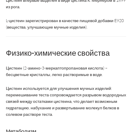
Цистеин впервые выделен в виде цистина К. Мернером в 1899
из рога.
L-цистеин зарегистрирован в качестве пищевой добавки E920
(вещества, улучшающие мучные изделия).
Физико-химические свойства
Цистеин (2-амино-3-меркаптопропановая кислота) –
бесцветные кристаллы, легко растворимые в воде.
Цистеин используется для улучшения мучных изделий:
перемешивание теста сопровождается разрывом водородных
связей между остатками цистеина, что делает возможным
гидратацию, набухание и развертывание молекул белков в
солевом растворе теста.
Метаболизм