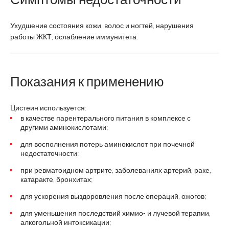
Ухудшение состояния кожи, волос и ногтей, нарушения
работы ЖКТ, ослабление иммунитета.
Показания к применению
Цистеин используется:
в качестве парентерального питания в комплексе с
другими аминокислотами;
для восполнения потерь аминокислот при почечной
недостаточности;
при ревматоидном артрите, заболеваниях артерий, раке,
катаракте, бронхитах;
для ускорения выздоровления после операций, ожогов;
для уменьшения последствий химио- и лучевой терапии,
алкогольной интоксикации;