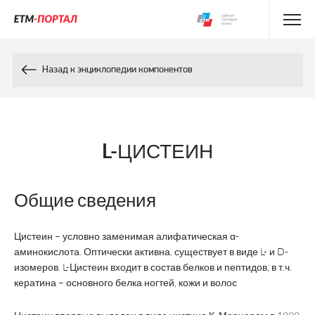
Энциклопедия препаратов
Назад к энциклопедии компонентов
Энциклопедия компонентов
Контакты
L-ЦИСТЕИН
Общие сведения
Цистеин – условно заменимая алифатическая α-
аминокислота. Оптически активна, существует в виде L- и D-
изомеров. L-Цистеин входит в состав белков и пептидов, в т.ч.
кератина – основного белка ногтей, кожи и волос