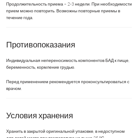
Продолжительность приема – 2-3 недели. При необходимости
прием можно повторить. Возможны повторные приемы в
течение года.
Производитель:
ВТФ
ВТФ
PR
Противопоказания
Индивидуальная непереносимость компонентов БАД к пище,
Форма выпуска:
таблетки
капсулы
беременность, кормление грудью.
Дозировка для ЛС/
Перед применением рекомендуется проконсультироваться с
1170 мг
1105 мг
Общий вес для БАД
врачом.
Срок годности:
2 года
2 года
Условия хранения
Хранить в закрытой оригинальной упаковке, в недоступном
Состав:
для детей месте при температуре не выше 25 °С.