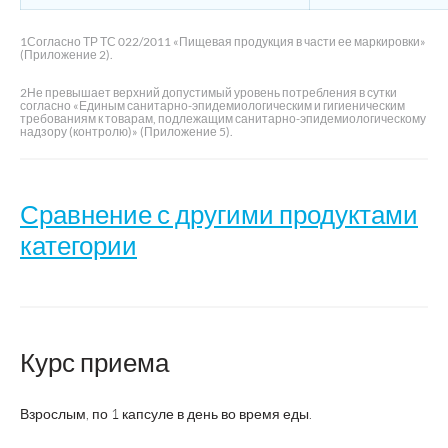
1Согласно ТР ТС 022/2011 «Пищевая продукция в части ее маркировки»
(Приложение 2).
2Не превышает верхний допустимый уровень потребления в сутки
согласно «Единым санитарно-эпидемиологическим и гигиеническим
требованиям к товарам, подлежащим санитарно-эпидемиологическому
надзору (контролю)» (Приложение 5).
Сравнение с другими продуктами
категории
Витамин
Категория:
С
Курс приема
Взрослым, по 1 капсуле в день во время еды.
Витамин
Витамин
В
Торговое название:
С 500
С 900