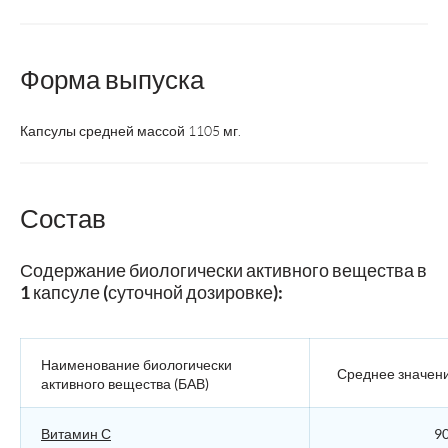
Форма выпуска
Капсулы средней массой 1105 мг.
Состав
Содержание биологически активного вещества в
1 капсуле (суточной дозировке):
Наименование биологически
Среднее значен
активного вещества (БАВ)
Витамин С
90