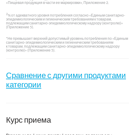
«Пищевая продукция в части ее маркировки», Приложение 2.
2
% от адекватного уровня потребления согласно «Единым санитарно-
эпидемиологическим и гигиеническим требованиям к товарам,
подлежащим санитарно-эпидемиологическому надзору (контролю)»
(Приложение 5).
*Не превышает верхний допустимый уровень потребления по «Единым
санитарно-эпидемиологическим и гигиеническим требованиям
к товарам, подлежащим санитарно-эпидемиологическому надзору
(контролю)» (Приложение 5).
Сравнение с другими продуктами
категории
Комплекс
Курс приема
для
Название
волос,
Ревалид
кожи и