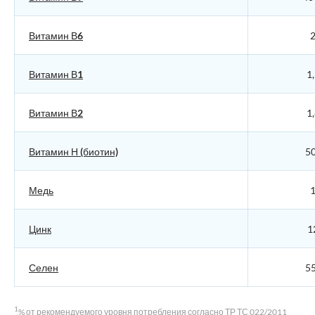
Витамин В6
2
Витамин В1
1,
Витамин В2
1,
Витамин Н (биотин)
50
Медь
1
Цинк
1
Селен
55
1
% от рекомендуемого уровня потребления согласно ТР ТС 022/2011