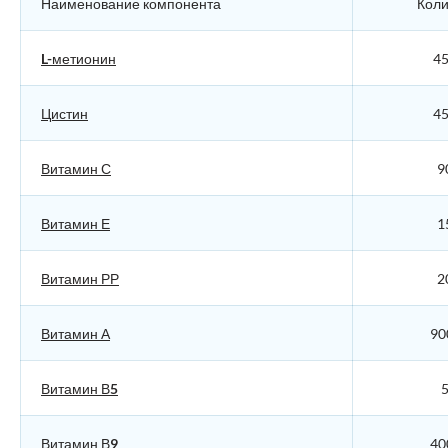
Наименование компонента
Коли
L-метионин
45
Цистин
45
Витамин С
9
Витамин Е
1
Витамин РР
2
Витамин А
90
Витамин В5
5
Витамин В9
40