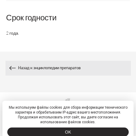
Состав
-
-
Срок годности
900
-
Витамин А, мкг
2 года.
1,5
1,5
Витамин В1, мг
1,8
-
Витамин В2, мг
Назад к энциклопедии препаратов
20
-
ВитаминВ3/РР, мг
5
50
Витамин В5, мг
2
10
Витамин В6, мг
Мы используем файлы cookies для сбора информации технического
© 2026, ETM - портал
характера и обрабатываем IP-адрес вашего местоположения.
Политика обработки персональных данных
Продолжая использовать этот сайт, вы даете согласие на
Фолиевая кислота,
использование файлов cookies.
400
-
мкг
OK