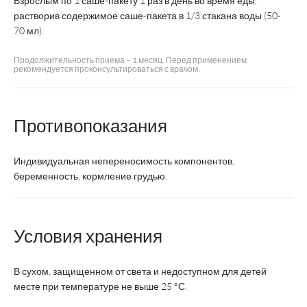
Взрослым по 1 саше-пакету 1 раз в день во время еды,
ногтей
растворив содержимое саше-пакета в 1/3 стакана воды (50-
70 мл).
Тева
Продолжительность приема – 1 месяц. Перед применением
рекомендуется проконсультироваться с врачом.
Производитель
ВТФ
Фармацевтические
предприятия Лтд.
Противопоказания
Страна
Россия
Венгрия
производства
Индивидуальная непереносимость компонентов,
Форма выпуска
Саше
Капсулы
беременность, кормление грудью.
Суточная доза
1 саше
3 капсулы
Условия хранения
В сухом, защищенном от света и недоступном для детей
месте при температуре не выше 25 °С.
Курс
1 месяц
2-3 месяца