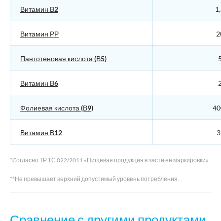
Витамин В2
1
Витамин РР
2
Пантотеновая кислота (В5)
5
Витамин В6
2
Фолиевая кислота (В9)
40
Витамин В12
3
*Cогласно ТР ТС 022/2011 «Пищевая продукция в части ее маркировки».
**Не превышает верхний допустимый уровень потребления.
Сравнение с другими продуктами