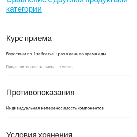
категории
Курс приема
Витамины
Берокка
Название
Нейром
группы В
плюс
Взрослым по 1 таблетке 1 раз в день во время еды.
Продолжительность приема – 1 месяц.
Лан
Производитель
ВТФ
Байер
Хайль
Противопоказания
Страна
Россия
Франция
Авс
производства
Индивидуальная непереносимость компонентов.
Форма
БАД
ЛС
регистрации
Условия хранения
Форма