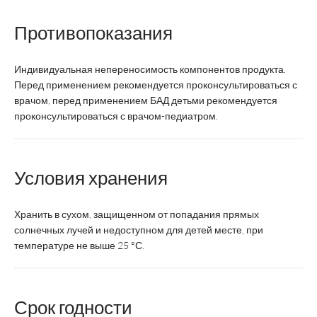
Противопоказания
таблетки
таблетки
Форма выпуска
жевательные
жевательные
Индивидуальная непереносимость компонентов продукта.
Профилактика:
Перед применением рекомендуется проконсультироваться с
взрослым – по
врачом, перед применением БАД детьми рекомендуется
50-100 мг/сут.;
проконсультироваться с врачом-педиатром.
детям 3-11 лет
детям – по 25
по 1-2 табл,
мг/сут.
детям 1-18 лет
Суточная доза
по 2-3 табл,
Лечение:
Условия хранения
взрослым по 2-
взрослым – по
4 табл
150-500 мг/сут.;
детям – по 100-
Хранить в сухом, защищенном от попадания прямых
300 мг/сут.
солнечных лучей и недоступном для детей месте, при
температуре не выше 25 °С.
Возрастная
взрослые и
взрослые и
категория
дети с 3 лет
дети
Срок годности
Срок годности
2 года