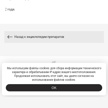
Состав
2 года.
25 мг / 50 мг /
Аскорбиновая
25
75 мг / 100 мг /
кислота, мг
200 мг / 300 мг
Назад к энциклопедии препаратов
Мы используем файлы cookies для сбора информации технического
© 2026, ETM - портал
характера и обрабатываем IP-адрес вашего местоположения.
Политика обработки персональных данных
Продолжая использовать этот сайт, вы даете согласие на
использование файлов cookies.
OK
ООО «ВТФ» ОГРН 1027700549942 ИНН 7701250210
Обслуживание сайта —
Alt Studio