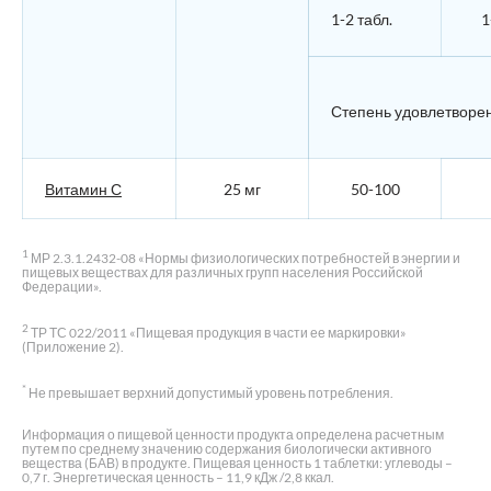
1-2 табл.
1
Степень удовлетворен
Витамин С
25 мг
50-100
1
МР 2.3.1.2432-08 «Нормы физиологических потребностей в энергии и
пищевых веществах для различных групп населения Российской
Федерации».
2
ТР ТС 022/2011 «Пищевая продукция в части ее маркировки»
(Приложение 2).
*
Не превышает верхний допустимый уровень потребления.
Информация о пищевой ценности продукта определена расчетным
путем по среднему значению содержания биологически активного
вещества (БАВ) в продукте. Пищевая ценность 1 таблетки: углеводы –
0,7 г. Энергетическая ценность – 11,9 кДж /2,8 ккал.