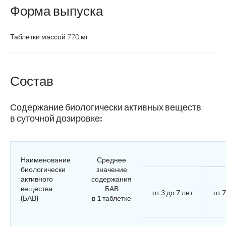
Форма выпуска
Таблетки массой 770 мг.
Состав
Содержание биологически активных веществ
в суточной дозировке:
Наименование
Среднее
биологически
значение
активного
содержания
вещества
БАВ
от 3 до 7 лет
от 
(БАВ)
в 1 таблетке