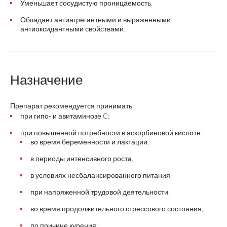
Уменьшает сосудистую проницаемость.
Обладает антиагрегантными и выраженными
антиоксидантными свойствами.
Назначение
Препарат рекомендуется принимать:
при гипо- и авитаминозе C;
при повышенной потребности в аскорбиновой кислоте:
во время беременности и лактации,
в периоды интенсивного роста,
в условиях несбалансированного питания,
при напряженной трудовой деятельности,
во время продолжительного стрессового состояния,
по причине курения;